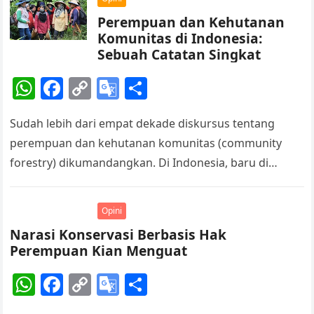
p
o
k
a
Perempuan dan Kehutanan
k
n
Komunitas di Indonesia:
sl
Sebuah Catatan Singkat
at
W
F
C
G
S
e
h
a
o
o
h
Sudah lebih dari empat dekade diskursus tentang
at
c
p
o
ar
perempuan dan kehutanan komunitas (community
s
e
y
gl
e
forestry) dikumandangkan. Di Indonesia, baru di
A
b
Li
e
Provinsi Bengkulu terdapat kelompok perempuan
p
o
n
Tr
yang berhasil mendapatkan legalitas hak akses,
Opini
p
o
k
a
partisipasi, kontrol dan manfaat hutan melalui
Narasi Konservasi Berbasis Hak
k
n
Perhutanan Sosial.
Perempuan Kian Menguat
sl
W
F
C
G
S
at
h
a
o
o
h
e