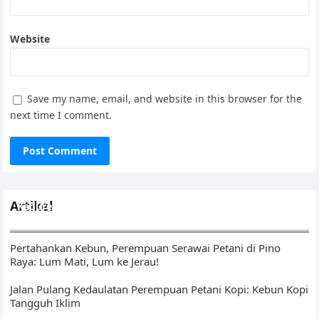
Website
Save my name, email, and website in this browser for the
next time I comment.
Artikel
Kedurei Kawo: Ikhtiar Menunaikan Amanat di Kebun Kopi
Tangguh Iklim
Pertahankan Kebun, Perempuan Serawai Petani di Pino
Raya: Lum Mati, Lum ke Jerau!
Jalan Pulang Kedaulatan Perempuan Petani Kopi: Kebun Kopi
Tangguh Iklim