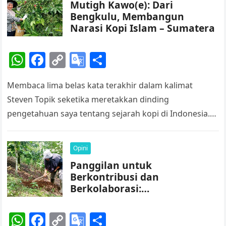
Mutigh Kawo(e): Dari
Bengkulu, Membangun
Narasi Kopi Islam – Sumatera
W
F
C
G
S
h
a
o
o
h
Membaca lima belas kata terakhir dalam kalimat
at
c
p
o
ar
Steven Topik seketika meretakkan dinding
s
e
y
gl
e
pengetahuan saya tentang sejarah kopi di Indonesia.
A
b
Li
e
Saya sisir ulang kalimat itu untuk menahan agar…
p
o
n
Tr
Opini
p
o
k
a
Panggilan untuk
k
n
Berkontribusi dan
sl
Berkolaborasi:
Memberdayakan Perempuan
at
Petani Kopi untuk
W
F
C
G
S
e
Membangun Kebun Kopi