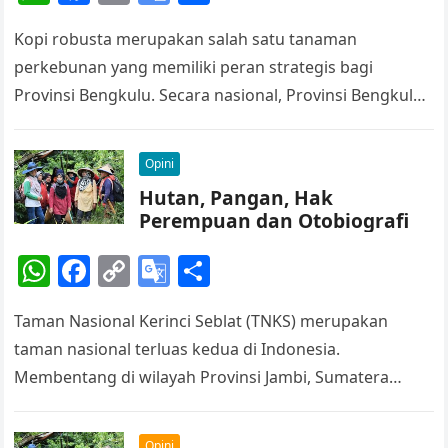
h
a
o
o
h
Tangguh Iklim
Kopi robusta merupakan salah satu tanaman
at
c
p
o
ar
perkebunan yang memiliki peran strategis bagi
s
e
y
gl
e
Provinsi Bengkulu. Secara nasional, Provinsi Bengkulu
A
b
Li
e
merupakan provinsi dengan areal perkebunan kopi
p
o
n
Tr
robusta rakyat terluas…
Opini
p
o
k
a
Hutan, Pangan, Hak
k
n
Perempuan dan Otobiografi
sl
W
F
C
G
S
at
h
a
o
o
h
e
Taman Nasional Kerinci Seblat (TNKS) merupakan
at
c
p
o
ar
taman nasional terluas kedua di Indonesia.
s
e
y
gl
e
Membentang di wilayah Provinsi Jambi, Sumatera
A
b
Li
e
Selatan, Sumatera Barat dan Bengkulu dengan luas
p
o
n
Tr
mencapai 1,4…
Opini