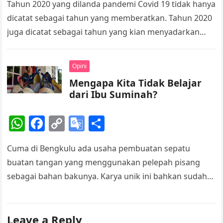
Tahun 2020 yang dilanda pandemi Covid 19 tidak hanya
at
c
p
o
ar
dicatat sebagai tahun yang memberatkan. Tahun 2020
s
e
y
gl
e
juga dicatat sebagai tahun yang kian menyadarkan
A
b
Li
e
bahwa dampak kerusakan lingkungan…
p
o
n
Tr
Opini
p
o
k
a
Mengapa Kita Tidak Belajar
k
n
dari Ibu Suminah?
sl
at
W
F
C
G
S
e
h
a
o
o
h
Cuma di Bengkulu ada usaha pembuatan sepatu
at
c
p
o
ar
buatan tangan yang menggunakan pelepah pisang
s
e
y
gl
e
sebagai bahan bakunya. Karya unik ini bahkan sudah
A
b
Li
e
merambah Eropa dan China. Sepatu ini dianggap
p
o
n
Tr
sebuah produk yang berwawasan lingkungan dan lahir
p
o
k
a
Leave a Reply
dari seorang perempuan yang cuma hendak