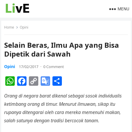
MENU
Home
Opini
Selain Beras, Ilmu Apa yang Bisa
Dipetik dari Sawah
Opini
17/02/2017
·
0 Comment
W
F
C
G
S
h
a
o
o
h
Orang di negara barat dikenal sebagai sosok individualis
at
c
p
o
ar
ketimbang orang di timur. Menurut ilmuwan, sikap itu
s
e
y
gl
e
rupanya ditengarai oleh cara mereka memenuhi makan,
A
b
Li
e
salah satunya dengan tradisi bercocok tanam.
p
o
n
Tr