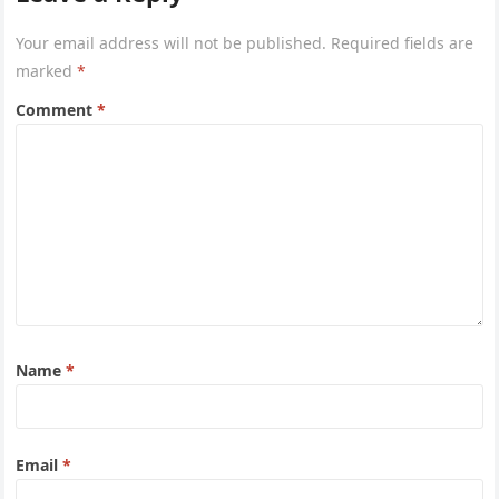
k
n
memanfaatkan limbah yang banyak di sekitar
Your email address will not be published.
Required fields are
sl
rumahnya. Siapa perempuan ini?
marked
*
at
Comment
*
e
Name
*
Email
*