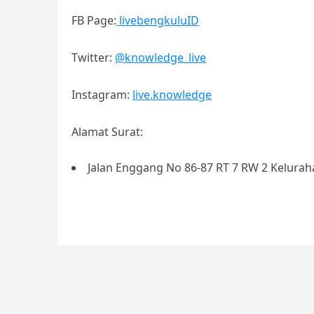
at
FB Page:
livebengkuluID
e
Twitter:
@
knowledge_live
Instagram:
live.knowledge
Alamat Surat:
Jalan Enggang No 86-87 RT 7 RW 2 Kelura
https://baixarsofthub.com/