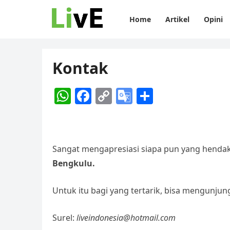
Home
Artikel
Opini
Kontak
W
F
C
G
S
h
a
o
o
h
at
c
p
o
ar
s
e
y
gl
e
Sangat mengapresiasi siapa pun yang hendak
A
b
Li
e
Bengkulu
.
p
o
n
Tr
p
o
k
a
Untuk itu bagi yang tertarik, bisa mengunjungi 
k
n
Surel:
liveindonesia@hotmail.com
sl