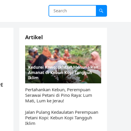
Artikel
Kedurei Kawo: Ikhtiar Menunaikan
Amanat di Kebun Kopi Tangguh
Iklim
vE
Pertahankan Kebun, Perempuan
Serawai Petani di Pino Raya: Lum
Mati, Lum ke Jerau!
Jalan Pulang Kedaulatan Perempuan
Petani Kopi: Kebun Kopi Tangguh
Iklim