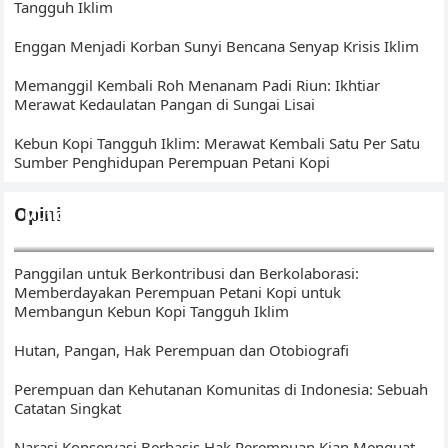
Tangguh Iklim
Enggan Menjadi Korban Sunyi Bencana Senyap Krisis Iklim
Memanggil Kembali Roh Menanam Padi Riun: Ikhtiar
Merawat Kedaulatan Pangan di Sungai Lisai
Kebun Kopi Tangguh Iklim: Merawat Kembali Satu Per Satu
Sumber Penghidupan Perempuan Petani Kopi
Opini
Mutigh Kawo(e): Dari Bengkulu, Membangun Narasi Kopi
Islam – Sumatera
Panggilan untuk Berkontribusi dan Berkolaborasi:
Memberdayakan Perempuan Petani Kopi untuk
Membangun Kebun Kopi Tangguh Iklim
Hutan, Pangan, Hak Perempuan dan Otobiografi
Perempuan dan Kehutanan Komunitas di Indonesia: Sebuah
Catatan Singkat
Narasi Konservasi Berbasis Hak Perempuan Kian Menguat