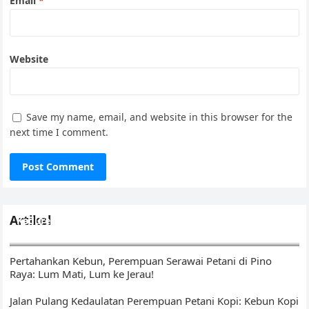
Email
*
Website
Save my name, email, and website in this browser for the
next time I comment.
Artikel
Kedurei Kawo: Ikhtiar Menunaikan Amanat di Kebun Kopi
Tangguh Iklim
Pertahankan Kebun, Perempuan Serawai Petani di Pino
Raya: Lum Mati, Lum ke Jerau!
Jalan Pulang Kedaulatan Perempuan Petani Kopi: Kebun Kopi