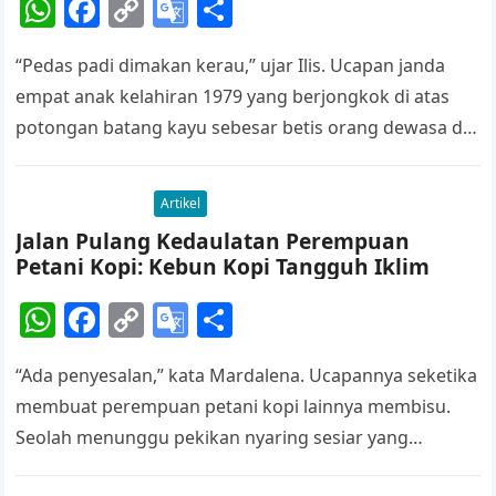
W
F
C
G
S
e
h
a
o
o
h
“Pedas padi dimakan kerau,” ujar Ilis. Ucapan janda
at
c
p
o
ar
empat anak kelahiran 1979 yang berjongkok di atas
s
e
y
gl
e
potongan batang kayu sebesar betis orang dewasa di
A
b
Li
e
sebelah kanan depan…
p
o
n
Tr
Artikel
p
o
k
a
Jalan Pulang Kedaulatan Perempuan
k
n
Petani Kopi: Kebun Kopi Tangguh Iklim
sl
W
F
C
G
S
at
h
a
o
o
h
e
“Ada penyesalan,” kata Mardalena. Ucapannya seketika
at
c
p
o
ar
membuat perempuan petani kopi lainnya membisu.
s
e
y
gl
e
Seolah menunggu pekikan nyaring sesiar yang
A
b
Li
e
bersembunyi di pepohonan di kebun kopi mereda, ia