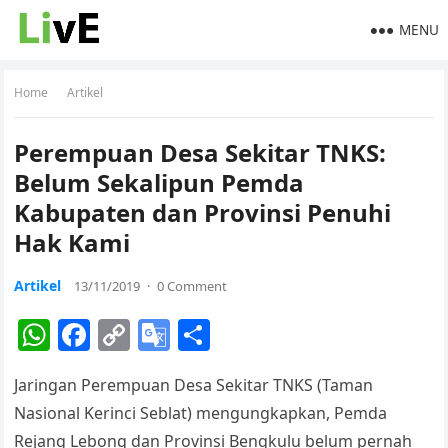
MENU
Home
Artikel
Perempuan Desa Sekitar TNKS:
Belum Sekalipun Pemda
Kabupaten dan Provinsi Penuhi
Hak Kami
Artikel
13/11/2019
·
0 Comment
W
F
C
G
S
h
a
o
o
h
Jaringan Perempuan Desa Sekitar TNKS (Taman
at
c
p
o
ar
Nasional Kerinci Seblat) mengungkapkan, Pemda
s
e
y
gl
e
Rejang Lebong dan Provinsi Bengkulu belum pernah