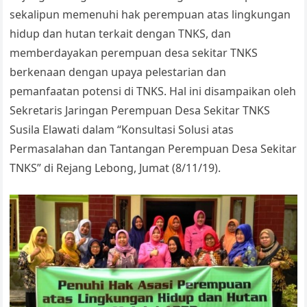
A
b
Li
e
sekalipun memenuhi hak perempuan atas lingkungan
p
o
n
Tr
hidup dan hutan terkait dengan TNKS, dan
p
o
k
a
memberdayakan perempuan desa sekitar TNKS
k
n
berkenaan dengan upaya pelestarian dan
sl
pemanfaatan potensi di TNKS. Hal ini disampaikan oleh
Sekretaris Jaringan Perempuan Desa Sekitar TNKS
at
Susila Elawati dalam “Konsultasi Solusi atas
e
Permasalahan dan Tantangan Perempuan Desa Sekitar
TNKS” di Rejang Lebong, Jumat (8/11/19).