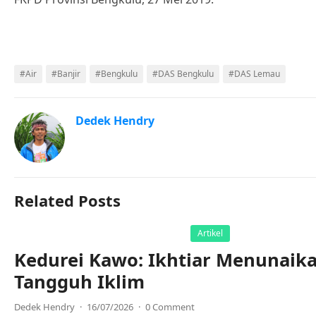
ativador office 365
#Air
#Banjir
#Bengkulu
#DAS Bengkulu
#DAS Lemau
Dedek Hendry
Related Posts
Artikel
Kedurei Kawo: Ikhtiar Menunaik
Tangguh Iklim
Dedek Hendry
·
16/07/2026
·
0 Comment