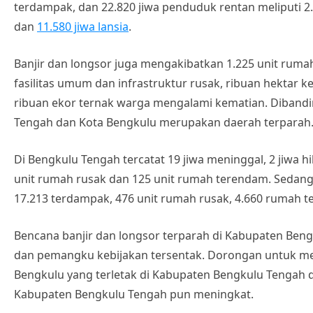
A
b
Li
e
terdampak, dan 22.820 jiwa penduduk rentan meliputi 2.039
p
o
n
Tr
dan
11.580 jiwa lansia
.
p
o
k
a
k
n
Banjir dan longsor juga mengakibatkan 1.225 unit rumah
fasilitas umum dan infrastruktur rusak, ribuan hekta
sl
ribuan ekor ternak warga mengalami kematian. Dibandi
at
Tengah dan Kota Bengkulu merupakan daerah terparah
e
Di Bengkulu Tengah tercatat 19 jiwa meninggal, 2 jiwa hil
unit rumah rusak dan 125 unit rumah terendam. Sedangk
17.213 terdampak, 476 unit rumah rusak, 4.660 rumah 
Bencana banjir dan longsor terparah di Kabupaten Ben
dan pemangku kebijakan tersentak. Dorongan untuk men
Bengkulu yang terletak di Kabupaten Bengkulu Tengah d
Kabupaten Bengkulu Tengah pun meningkat.