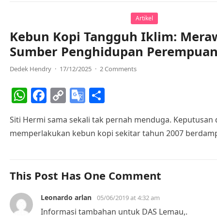
A
b
Li
e
p
o
n
Tr
Artikel
Kebun Kopi Tangguh Iklim: Meraw
p
o
k
a
Sumber Penghidupan Perempuan 
k
n
sl
Dedek Hendry
·
17/12/2025
·
2 Comments
at
W
F
C
G
S
e
h
a
o
o
h
Siti Hermi sama sekali tak pernah menduga. Keputusan
at
c
p
o
ar
memperlakukan kebun kopi sekitar tahun 2007 berdamp
s
e
y
gl
e
A
b
Li
e
p
o
n
Tr
This Post Has One Comment
p
o
k
a
Leonardo arlan
k
n
05/06/2019 at 4:32 am
Informasi tambahan untuk DAS Lemau,.