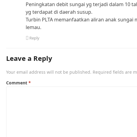
sl
Peningkatan debit sungai yg terjadi dalam 10 ta
at
yg terdapat di daerah susup.
e
Turbin PLTA memanfaatkan aliran anak sungai mu
lemau.
Reply
Leave a Reply
Your email address will not be published.
Required fields are 
Comment
*