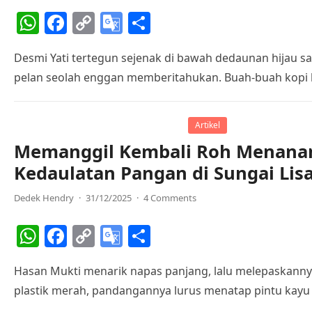
sl
W
F
C
G
S
at
h
a
o
o
h
e
Desmi Yati tertegun sejenak di bawah dedaunan hijau sal
at
c
p
o
ar
pelan seolah enggan memberitahukan. Buah-buah kopi 
s
e
y
gl
e
A
b
Li
e
p
o
n
Tr
Artikel
Memanggil Kembali Roh Menanam 
p
o
k
a
Kedaulatan Pangan di Sungai Lisa
k
n
sl
Dedek Hendry
·
31/12/2025
·
4 Comments
at
W
F
C
G
S
e
h
a
o
o
h
Hasan Mukti menarik napas panjang, lalu melepaskannya
at
c
p
o
ar
plastik merah, pandangannya lurus menatap pintu kayu 
s
e
y
gl
e