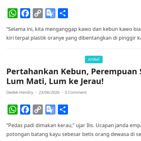
W
F
C
G
S
h
a
o
o
h
“Selama ini, kita menganggap kawo dan kebun kawo biasa
at
c
p
o
ar
kiri terpal plastik oranye yang dibentangkan di pinggir
s
e
y
gl
e
A
b
Li
e
p
o
n
Tr
Artikel
Pertahankan Kebun, Perempuan Se
p
o
k
a
Lum Mati, Lum ke Jerau!
k
n
sl
Dedek Hendry
·
23/06/2026
·
0 Comment
at
W
F
C
G
S
e
h
a
o
o
h
“Pedas padi dimakan kerau,” ujar Ilis. Ucapan janda emp
at
c
p
o
ar
potongan batang kayu sebesar betis orang dewasa di 
s
e
y
gl
e