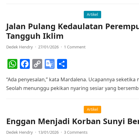
A
b
Li
e
p
o
n
Tr
Artikel
Jalan Pulang Kedaulatan Perempu
p
o
k
a
Tangguh Iklim
k
n
sl
Dedek Hendry
·
27/01/2026
·
1 Comment
at
W
F
C
G
S
e
h
a
o
o
h
“Ada penyesalan,” kata Mardalena. Ucapannya seketika
at
c
p
o
ar
Seolah menunggu pekikan nyaring sesiar yang bersemb
s
e
y
gl
e
A
b
Li
e
p
o
n
Tr
Artikel
Enggan Menjadi Korban Sunyi Ben
p
o
k
a
k
n
Dedek Hendry
·
13/01/2026
·
3 Comments