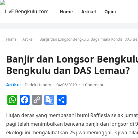
Home
Artikel
Opini
Home
Artikel
Banjir dan Longsor Bengkulu, Bagaimana Kondisi DAS B
Banjir dan Longsor Bengkul
Bengkulu dan DAS Lemau?
Artikel
Dedek Hendry
·
04/06/2019
·
1 Comment
W
F
C
G
S
h
a
o
o
h
Hujan deras yang membasahi bumi Rafflesia sejak Jumat (
at
c
p
o
ar
pagi telah menimbulkan bencana banjir dan longsor di 
s
e
y
gl
e
ekologi ini mengakibatkan 25 jiwa meninggal, 3 jiwa hilan