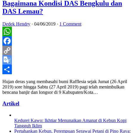
Bagaimana Kondisi DAS Bengkulu dan
DAS Lemau?
Dedek Hendry
·
04/06/2019
·
1 Comment
WhatsApp
Facebook
Copy
Link
Google
Translate
Share
Hujan deras yang membasahi bumi Rafflesia sejak Jumat (26 April
2019) sore hingga Sabtu (27 April 2019) pagi telah menimbulkan
bencana banjir dan longsor di 9 Kabupaten/Kota…
Artikel
Kedurei Kawo: Ikhtiar Menunaikan Amanat di Kebun Kopi
Tangguh Iklim
Pertahankan Kebun, Perempuan Serawai Petani di Pino Raya: