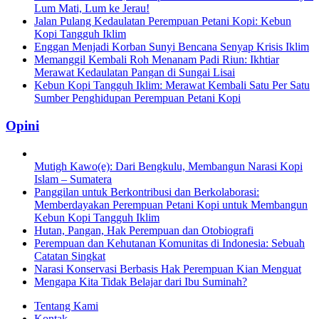
Lum Mati, Lum ke Jerau!
Jalan Pulang Kedaulatan Perempuan Petani Kopi: Kebun
Kopi Tangguh Iklim
Enggan Menjadi Korban Sunyi Bencana Senyap Krisis Iklim
Memanggil Kembali Roh Menanam Padi Riun: Ikhtiar
Merawat Kedaulatan Pangan di Sungai Lisai
Kebun Kopi Tangguh Iklim: Merawat Kembali Satu Per Satu
Sumber Penghidupan Perempuan Petani Kopi
Opini
Mutigh Kawo(e): Dari Bengkulu, Membangun Narasi Kopi
Islam – Sumatera
Panggilan untuk Berkontribusi dan Berkolaborasi:
Memberdayakan Perempuan Petani Kopi untuk Membangun
Kebun Kopi Tangguh Iklim
Hutan, Pangan, Hak Perempuan dan Otobiografi
Perempuan dan Kehutanan Komunitas di Indonesia: Sebuah
Catatan Singkat
Narasi Konservasi Berbasis Hak Perempuan Kian Menguat
Mengapa Kita Tidak Belajar dari Ibu Suminah?
Tentang Kami
Kontak