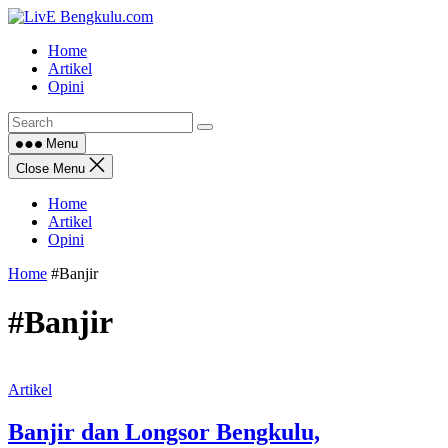
Skip
to
Home
content
Artikel
Opini
Menu
Close Menu
Home
Artikel
Opini
Home
#Banjir
#Banjir
Artikel
Banjir dan Longsor Bengkulu,