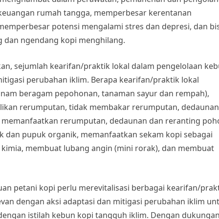
 keuangan rumah tangga, memperbesar kerentanan
emperbesar potensi mengalami stres dan depresi, dan bi
ng dan ngendang kopi menghilang.
n, sejumlah kearifan/praktik lokal dalam pengelolaan ke
tigasi perubahan iklim. Berapa kearifan/praktik lokal
menanam beragam pepohonan, tanaman sayur dan rempah),
ikan rerumputan, tidak membakar rerumputan, dedaunan
a, memanfaatkan rerumputan, dedaunan dan reranting poh
ik dan pupuk organik, memanfaatkan sekam kopi sebagai
 kimia, membuat lubang angin (mini rorak), dan membuat
n petani kopi perlu merevitalisasi berbagai kearifan/prak
evan dengan aksi adaptasi dan mitigasi perubahan iklim un
ngan istilah kebun kopi tangguh iklim. Dengan dukunga