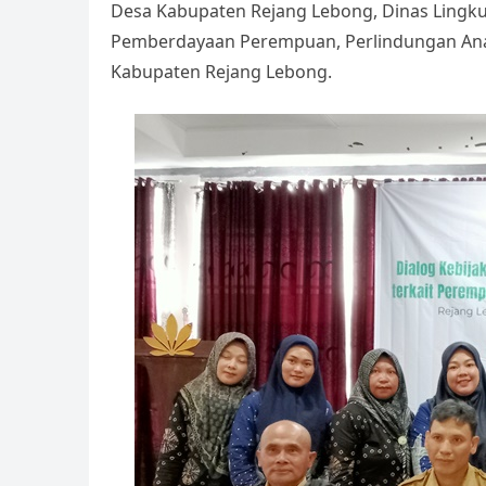
A
b
Li
e
Desa Kabupaten Rejang Lebong, Dinas Lingk
p
o
n
Tr
Pemberdayaan Perempuan, Perlindungan Ana
p
o
k
a
Kabupaten Rejang Lebong.
k
n
sl
at
e