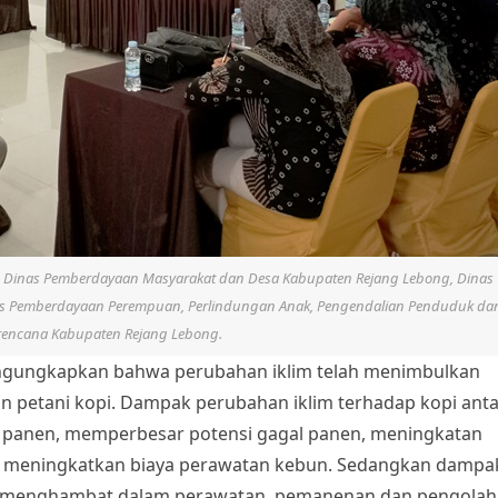
n Dinas Pemberdayaan Masyarakat dan Desa Kabupaten Rejang Lebong, Dinas
s Pemberdayaan Perempuan, Perlindungan Anak, Pengendalian Penduduk da
rencana Kabupaten Rejang Lebong.
engungkapkan bahwa perubahan iklim telah menimbulkan
 petani kopi. Dampak perubahan iklim terhadap kopi ant
il panen, memperbesar potensi gagal panen, meningkatan
n meningkatkan biaya perawatan kebun. Sedangkan dampa
in: menghambat dalam perawatan, pemanenan dan pengola