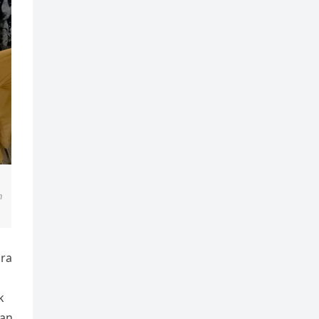
n
ara
k
han