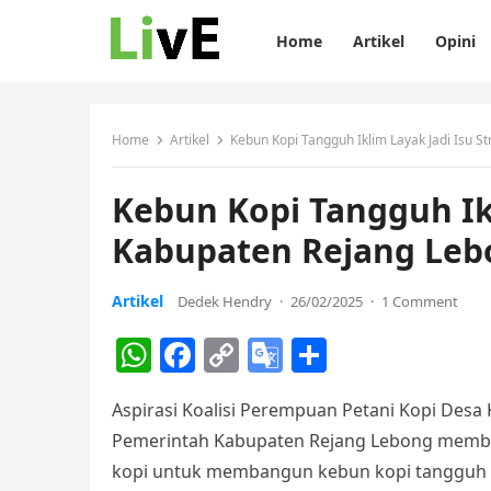
Home
Artikel
Opini
Home
Artikel
Kebun Kopi Tangguh Iklim Layak Jadi Isu S
Kebun Kopi Tangguh Ikl
Kabupaten Rejang Leb
Artikel
Dedek Hendry
·
26/02/2025
·
1 Comment
W
F
C
G
S
h
a
o
o
h
Aspirasi Koalisi Perempuan Petani Kopi Desa 
at
c
p
o
ar
Pemerintah Kabupaten Rejang Lebong memb
s
e
y
gl
e
kopi untuk membangun kebun kopi tangguh i