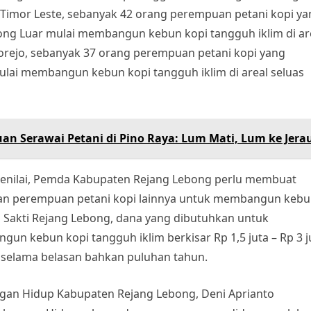
 Timor Leste, sebanyak 42 orang perempuan petani kopi ya
ong Luar mulai membangun kebun kopi tangguh iklim di ar
ojorejo, sebanyak 37 orang perempuan petani kopi yang
ulai membangun kebun kopi tangguh iklim di areal seluas
n Serawai Petani di Pino Raya: Lum Mati, Lum ke Jera
 menilai, Pemda Kabupaten Rejang Lebong perlu membuat
n perempuan petani kopi lainnya untuk membangun keb
i Sakti Rejang Lebong, dana yang dibutuhkan untuk
un kebun kopi tangguh iklim berkisar Rp 1,5 juta – Rp 3 j
n selama belasan bahkan puluhan tahun.
ungan Hidup Kabupaten Rejang Lebong, Deni Aprianto