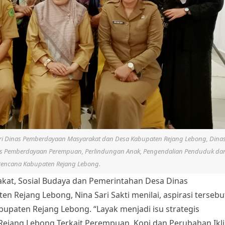
ari Dinas Pemberdayaan Masyarakat dan Desa Kabupaten Rejang Lebong, Dina
s Pemberdayaan Perempuan, Perlindungan Anak, Pengendalian Penduduk da
rencana Kabupaten Rejang Lebong.
kat, Sosial Budaya dan Pemerintahan Desa Dinas
Rejang Lebong, Nina Sari Sakti menilai, aspirasi tersebu
abupaten Rejang Lebong. “Layak menjadi isu strategis
 Rejang Lebong Terkait Perempuan, Kopi dan Perubahan Ikl