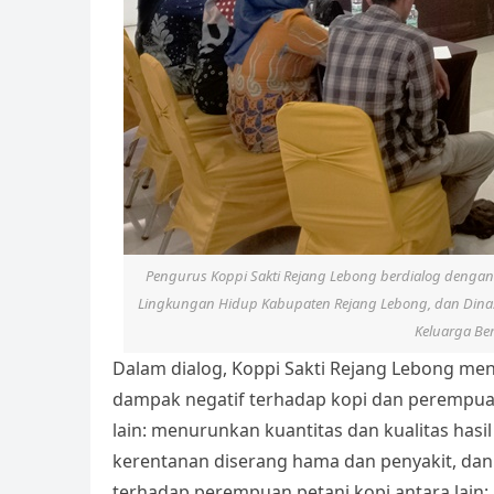
Pengurus Koppi Sakti Rejang Lebong berdialog denga
Lingkungan Hidup Kabupaten Rejang Lebong, dan Dina
Keluarga Be
Dalam dialog, Koppi Sakti Rejang Lebong m
dampak negatif terhadap kopi dan perempuan
lain: menurunkan kuantitas dan kualitas has
kerentanan diserang hama dan penyakit, da
terhadap perempuan petani kopi antara la