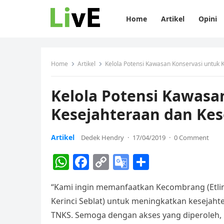
Home
Artikel
Opini
Home
Artikel
Kelola Potensi Kawasan Konservasi untuk
Kelola Potensi Kawasa
Kesejahteraan dan Ke
Artikel
Dedek Hendry
·
17/04/2019
·
0 Comment
W
F
C
G
S
h
a
o
o
h
“Kami ingin memanfaatkan Kecombrang (Etlin
at
c
p
o
ar
Kerinci Seblat) untuk meningkatkan kesejah
s
e
y
gl
e
TNKS. Semoga dengan akses yang diperoleh, k