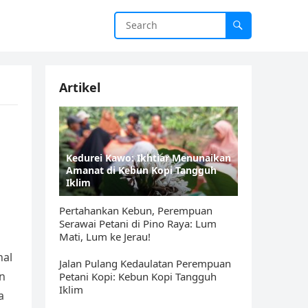
Artikel
Kedurei Kawo: Ikhtiar Menunaikan
Amanat di Kebun Kopi Tangguh
Iklim
Pertahankan Kebun, Perempuan
Serawai Petani di Pino Raya: Lum
Mati, Lum ke Jerau!
nal
Jalan Pulang Kedaulatan Perempuan
n
Petani Kopi: Kebun Kopi Tangguh
Iklim
a