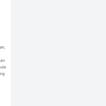
an,
gan
ula
ang