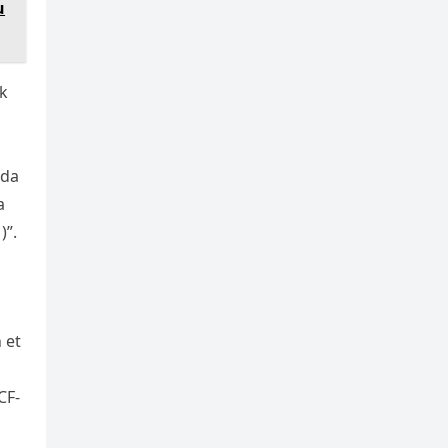
u
ak
ida
a
)”.
 et
CF-