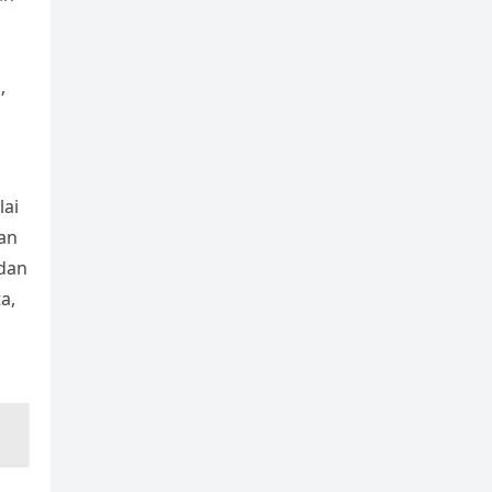
,
lai
an
dan
a,