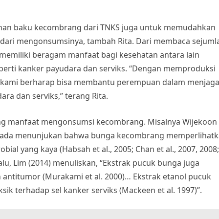
an baku kecombrang dari TNKS juga untuk memudahkan
ari mengonsumsinya, tambah Rita. Dari membaca sejuml
memiliki beragam manfaat bagi kesehatan antara lain
seperti kanker payudara dan serviks. “Dengan memproduksi
kami berharap bisa membantu perempuan dalam menjag
a dan serviks,” terang Rita.
ang manfaat mengonsumsi kecombrang. Misalnya Wijekoon 
ang ada menunjukan bahwa bunga kecombrang memperlihat
bial yang kaya (Habsah et al., 2005; Chan et al., 2007, 2008;
 Lalu, Lim (2014) menuliskan, “Ekstrak pucuk bunga juga
ntitumor (Murakami et al. 2000)… Ekstrak etanol pucuk
sik terhadap sel kanker serviks (Mackeen et al. 1997)”.