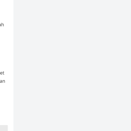
ah
a
et
kan