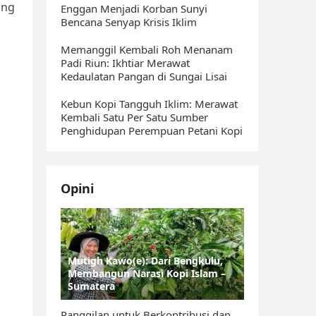
ang
Enggan Menjadi Korban Sunyi
Bencana Senyap Krisis Iklim
i
Memanggil Kembali Roh Menanam
Padi Riun: Ikhtiar Merawat
Kedaulatan Pangan di Sungai Lisai
Kebun Kopi Tangguh Iklim: Merawat
Kembali Satu Per Satu Sumber
Penghidupan Perempuan Petani Kopi
Opini
Mutigh Kawo(e): Dari Bengkulu,
Membangun Narasi Kopi Islam –
Sumatera
Panggilan untuk Berkontribusi dan