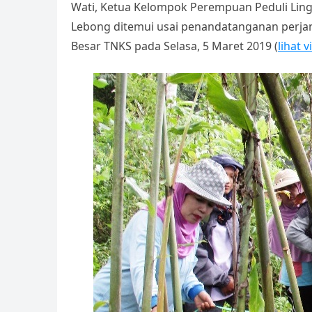
A
b
Li
e
Wati, Ketua Kelompok Perempuan Peduli Ling
p
o
n
Tr
Lebong ditemui usai penandatanganan perjan
p
o
k
a
Besar TNKS pada Selasa, 5 Maret 2019 (
lihat 
k
n
sl
at
e