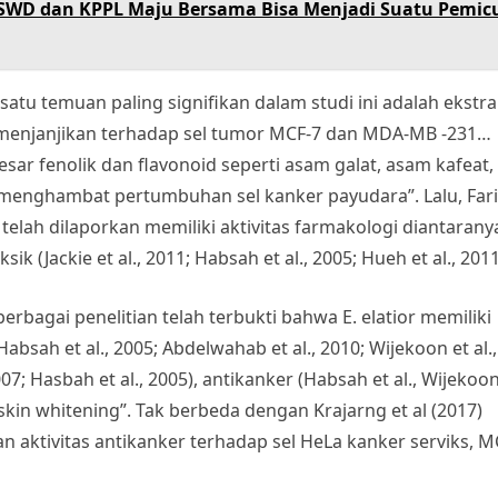
PSWD dan KPPL Maju Bersama Bisa Menjadi Suatu Pemic
satu temuan paling signifikan dalam studi ini adalah ekstr
g menjanjikan terhadap sel tumor MCF-7 dan MDA-MB -231…
 fenolik dan flavonoid seperti asam galat, asam kafeat,
at menghambat pertumbuhan sel kanker payudara”. Lalu, Far
elah dilaporkan memiliki aktivitas farmakologi diantarany
sik (Jackie et al., 2011; Habsah et al., 2005; Hueh et al., 2011
 berbagai penelitian telah terbukti bahwa E. elatior memiliki
Habsah et al., 2005; Abdelwahab et al., 2010; Wijekoon et al.,
 2007; Hasbah et al., 2005), antikanker (Habsah et al., Wijekoon
n skin whitening”. Tak berbeda dengan Krajarng et al (2017)
n aktivitas antikanker terhadap sel HeLa kanker serviks, M