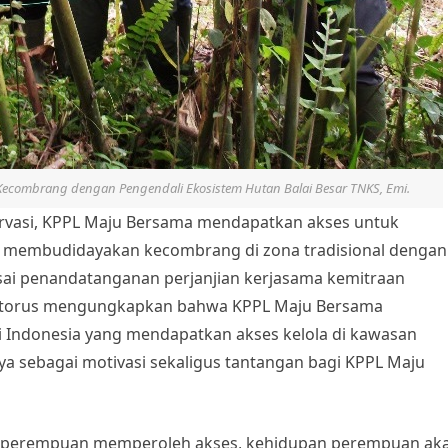
Kecombrang dengan Pengendali Ekosistem Hutan Balai Besar TNKS, Emi.
ervasi, KPPL Maju Bersama mendapatkan akses untuk
membudidayakan kecombrang di zona tradisional dengan
sai penandatanganan perjanjian kerjasama kemitraan
 Sitorus mengungkapkan bahwa KPPL Maju Bersama
i Indonesia yang mendapatkan akses kelola di kawasan
inya sebagai motivasi sekaligus tantangan bagi KPPL Maju
a perempuan memperoleh akses, kehidupan perempuan ak