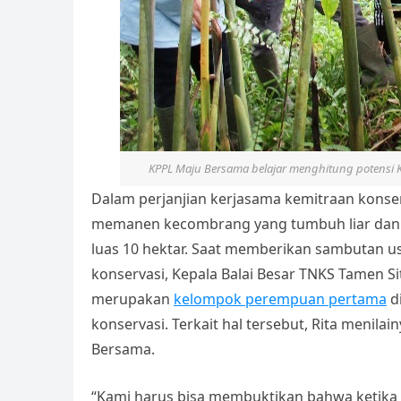
KPPL Maju Bersama belajar menghitung potensi 
Dalam perjanjian kerjasama kemitraan kons
memanen kecombrang yang tumbuh liar dan 
luas 10 hektar. Saat memberikan sambutan u
konservasi, Kepala Balai Besar TNKS Tamen
merupakan
kelompok perempuan pertama
d
konservasi. Terkait hal tersebut, Rita menila
Bersama.
“Kami harus bisa membuktikan bahwa ketik