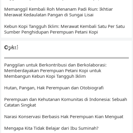
Memanggil Kembali Roh Menanam Padi Riun: Ikhtiar
Merawat Kedaulatan Pangan di Sungai Lisai
Kebun Kopi Tangguh Iklim: Merawat Kembali Satu Per Satu
Sumber Penghidupan Perempuan Petani Kopi
Opini
Mutigh Kawo(e): Dari Bengkulu, Membangun Narasi Kopi
Islam – Sumatera
Panggilan untuk Berkontribusi dan Berkolaborasi:
Memberdayakan Perempuan Petani Kopi untuk
Membangun Kebun Kopi Tangguh Iklim
Hutan, Pangan, Hak Perempuan dan Otobiografi
Perempuan dan Kehutanan Komunitas di Indonesia: Sebuah
Catatan Singkat
Narasi Konservasi Berbasis Hak Perempuan Kian Menguat
Mengapa Kita Tidak Belajar dari Ibu Suminah?