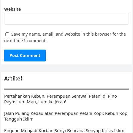
Website
Save my name, email, and website in this browser for the
next time I comment.
Artikel
Kedurei Kawo: Ikhtiar Menunaikan Amanat di Kebun Kopi
Tangguh Iklim
Pertahankan Kebun, Perempuan Serawai Petani di Pino
Raya: Lum Mati, Lum ke Jerau!
Jalan Pulang Kedaulatan Perempuan Petani Kopi: Kebun Kopi
Tangguh Iklim
Enggan Menjadi Korban Sunyi Bencana Senyap Krisis Iklim