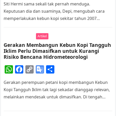
Siti Hermi sama sekali tak pernah menduga.
at
c
p
o
ar
Keputusan dia dan suaminya, Depi, mengubah cara
s
e
y
gl
e
memperlakukan kebun kopi sekitar tahun 2007
A
b
Li
e
berdampak fatal. Satu per satu sumber penghidupan…
p
o
n
Tr
Artikel
p
o
k
a
Gerakan Membangun Kebun Kopi Tangguh
k
n
Iklim Perlu Dimasifkan untuk Kurangi
sl
Risiko Bencana Hidrometeorologi
at
W
F
C
G
S
e
h
a
o
o
h
Gerakan perempuan petani kopi membangun Kebun
at
c
p
o
ar
Kopi Tangguh Iklim tak lagi sekadar dianggap relevan,
s
e
y
gl
e
melainkan mendesak untuk dimasifkan. Di tengah
A
b
Li
e
cuaca ekstrem yang kian sulit diprediksi akibat…
p
o
n
Tr