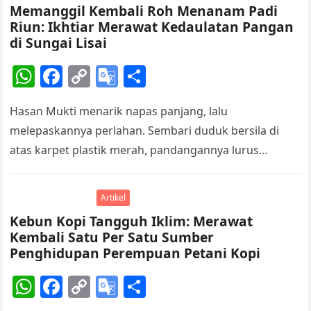
Memanggil Kembali Roh Menanam Padi
k
n
Riun: Ikhtiar Merawat Kedaulatan Pangan
sl
di Sungai Lisai
at
W
F
C
G
S
e
h
a
o
o
h
Hasan Mukti menarik napas panjang, lalu
at
c
p
o
ar
melepaskannya perlahan. Sembari duduk bersila di
s
e
y
gl
e
atas karpet plastik merah, pandangannya lurus
A
b
Li
e
menatap pintu kayu yang terbuka lebar. Dari seberang
p
o
n
Tr
rumah,…
Artikel
p
o
k
a
Kebun Kopi Tangguh Iklim: Merawat
k
n
Kembali Satu Per Satu Sumber
sl
Penghidupan Perempuan Petani Kopi
at
W
F
C
G
S
e
h
a
o
o
h