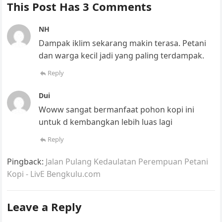
p
o
k
a
This Post Has 3 Comments
k
n
NH
sl
Dampak iklim sekarang makin terasa. Petani
at
dan warga kecil jadi yang paling terdampak.
e
Reply
Dui
Woww sangat bermanfaat pohon kopi ini
untuk d kembangkan lebih luas lagi
Reply
Pingback:
Jalan Pulang Kedaulatan Perempuan Petani
Kopi - LivE Bengkulu.com
Leave a Reply