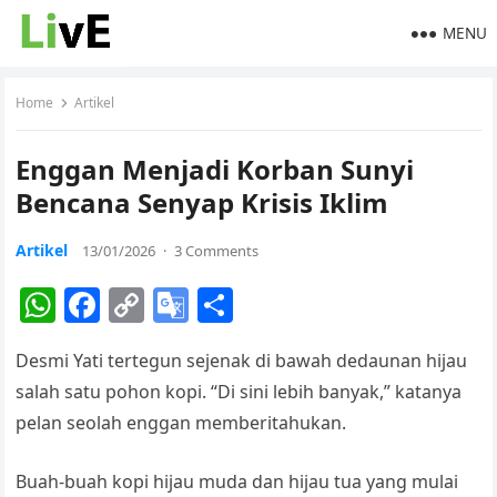
MENU
Home
Artikel
Enggan Menjadi Korban Sunyi
Bencana Senyap Krisis Iklim
Artikel
13/01/2026
·
3 Comments
W
F
C
G
S
h
a
o
o
h
Desmi Yati tertegun sejenak di bawah dedaunan hijau
at
c
p
o
ar
salah satu pohon kopi. “Di sini lebih banyak,” katanya
s
e
y
gl
e
pelan seolah enggan memberitahukan.
A
b
Li
e
p
o
n
Tr
Buah-buah kopi hijau muda dan hijau tua yang mulai