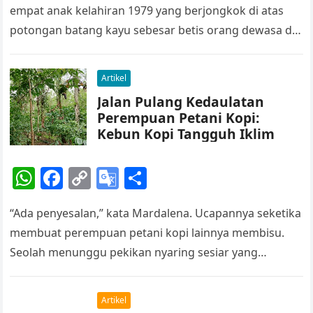
at
c
p
o
ar
empat anak kelahiran 1979 yang berjongkok di atas
s
e
y
gl
e
potongan batang kayu sebesar betis orang dewasa di
A
b
Li
e
sebelah kanan depan…
p
o
n
Tr
Artikel
p
o
k
a
Jalan Pulang Kedaulatan
k
n
Perempuan Petani Kopi:
sl
Kebun Kopi Tangguh Iklim
at
W
F
C
G
S
e
h
a
o
o
h
“Ada penyesalan,” kata Mardalena. Ucapannya seketika
at
c
p
o
ar
membuat perempuan petani kopi lainnya membisu.
s
e
y
gl
e
Seolah menunggu pekikan nyaring sesiar yang
A
b
Li
e
bersembunyi di pepohonan di kebun kopi mereda, ia
p
o
n
Tr
pun…
Artikel
p
o
k
a