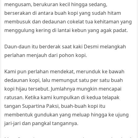
p
o
k
a
mengusam, berukuran kecil hingga sedang,
k
n
berserakan di antara buah kopi yang sudah hitam
membusuk dan dedaunan cokelat tua kehitaman yang
sl
menggulung kering di lantai kebun yang agak padat.
at
e
Daun-daun itu berderak saat kaki Desmi melangkah
perlahan menjauh dari pohon kopi.
Kami pun perlahan mendekat, merunduk ke bawah
dedaunan kopi, lalu memungut satu per satu buah
kopi hijau tersebut. Jumlahnya mungkin mencapai
ratusan. Ketika kami kumpulkan di kedua telapak
tangan Supartina Paksi, buah-buah kopi itu
membentuk gundukan yang meluap hingga ke ujung
jari-jari dan pangkal tangannya.