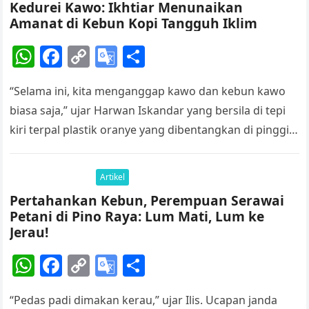
Kedurei Kawo: Ikhtiar Menunaikan
Amanat di Kebun Kopi Tangguh Iklim
W
F
C
G
S
h
a
o
o
h
“Selama ini, kita menganggap kawo dan kebun kawo
at
c
p
o
ar
biasa saja,” ujar Harwan Iskandar yang bersila di tepi
s
e
y
gl
e
kiri terpal plastik oranye yang dibentangkan di pinggir
A
b
Li
e
kanan kebun…
p
o
n
Tr
Artikel
p
o
k
a
Pertahankan Kebun, Perempuan Serawai
k
n
Petani di Pino Raya: Lum Mati, Lum ke
sl
Jerau!
at
W
F
C
G
S
e
h
a
o
o
h
“Pedas padi dimakan kerau,” ujar Ilis. Ucapan janda