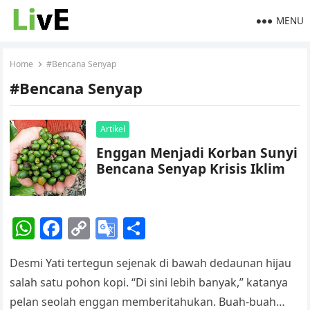
MENU
Home
#Bencana Senyap
#Bencana Senyap
Artikel
Enggan Menjadi Korban Sunyi
Bencana Senyap Krisis Iklim
W
F
C
G
S
h
a
o
o
h
Desmi Yati tertegun sejenak di bawah dedaunan hijau
at
c
p
o
ar
salah satu pohon kopi. “Di sini lebih banyak,” katanya
s
e
y
gl
e
pelan seolah enggan memberitahukan. Buah-buah