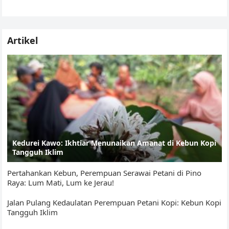
A
b
Li
e
kopi hijau muda dan hijau…
p
o
n
Tr
p
o
k
a
Artikel
k
n
sl
at
e
Kedurei Kawo: Ikhtiar Menunaikan Amanat di Kebun Kopi
Tangguh Iklim
Pertahankan Kebun, Perempuan Serawai Petani di Pino
Raya: Lum Mati, Lum ke Jerau!
Jalan Pulang Kedaulatan Perempuan Petani Kopi: Kebun Kopi
Tangguh Iklim