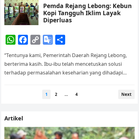
p
o
k
a
Pemda Rejang Lebong: Kebun
k
n
Kopi Tangguh Iklim Layak
sl
Diperluas
at
W
F
C
G
S
e
h
a
o
o
h
“Tentunya kami, Pemerintah Daerah Rejang Lebong,
at
c
p
o
ar
berterima kasih. Ibu-ibu telah mencetuskan solusi
s
e
y
gl
e
terhadap permasalahan keseharian yang dihadapi
A
b
Li
e
petani kopi saat ini,” kata Kepala Dinas Pertanian dan
p
o
n
Tr
Perikanan…
Posts
1
2
…
4
Next
p
o
k
a
pagination
k
n
sl
Artikel
at
e