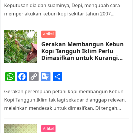
at
c
p
o
ar
Keputusan dia dan suaminya, Depi, mengubah cara
s
e
y
gl
e
memperlakukan kebun kopi sekitar tahun 2007
A
b
Li
e
berdampak fatal. Satu per satu sumber penghidupan…
p
o
n
Tr
Artikel
p
o
k
a
Gerakan Membangun Kebun
k
n
Kopi Tangguh Iklim Perlu
sl
Dimasifkan untuk Kurangi
Risiko Bencana
at
Hidrometeorologi
W
F
C
G
S
e
h
a
o
o
h
Gerakan perempuan petani kopi membangun Kebun
at
c
p
o
ar
Kopi Tangguh Iklim tak lagi sekadar dianggap relevan,
s
e
y
gl
e
melainkan mendesak untuk dimasifkan. Di tengah
A
b
Li
e
cuaca ekstrem yang kian sulit diprediksi akibat…
p
o
n
Tr
Artikel