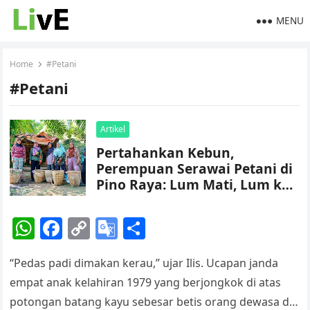
MENU
Home
#Petani
#Petani
Artikel
Pertahankan Kebun,
Perempuan Serawai Petani di
Pino Raya: Lum Mati, Lum ke
Jerau!
W
F
C
G
S
h
a
o
o
h
“Pedas padi dimakan kerau,” ujar Ilis. Ucapan janda
at
c
p
o
ar
empat anak kelahiran 1979 yang berjongkok di atas
s
e
y
gl
e
potongan batang kayu sebesar betis orang dewasa di