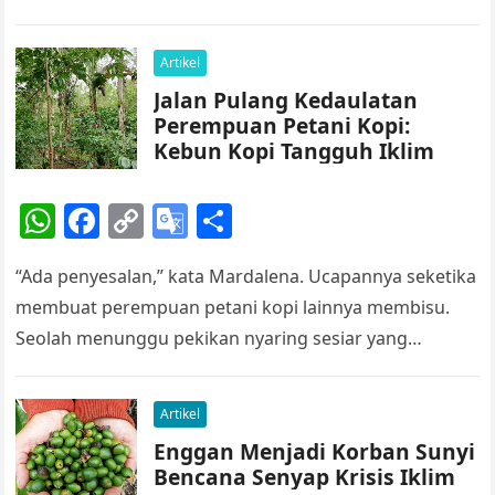
A
b
Li
e
sebelah kanan depan…
p
o
n
Tr
Artikel
p
o
k
a
Jalan Pulang Kedaulatan
k
n
Perempuan Petani Kopi:
sl
Kebun Kopi Tangguh Iklim
at
W
F
C
G
S
e
h
a
o
o
h
“Ada penyesalan,” kata Mardalena. Ucapannya seketika
at
c
p
o
ar
membuat perempuan petani kopi lainnya membisu.
s
e
y
gl
e
Seolah menunggu pekikan nyaring sesiar yang
A
b
Li
e
bersembunyi di pepohonan di kebun kopi mereda, ia
p
o
n
Tr
pun…
Artikel
p
o
k
a
Enggan Menjadi Korban Sunyi
k
n
Bencana Senyap Krisis Iklim