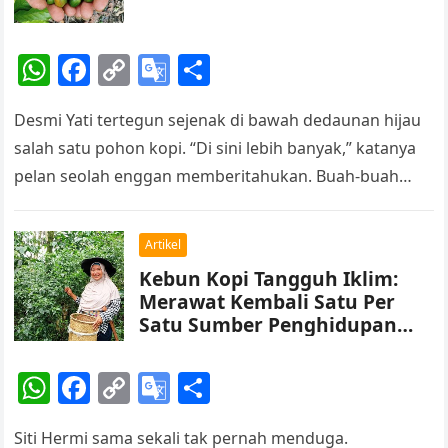
sl
at
W
F
C
G
S
e
h
a
o
o
h
Desmi Yati tertegun sejenak di bawah dedaunan hijau
at
c
p
o
ar
salah satu pohon kopi. “Di sini lebih banyak,” katanya
s
e
y
gl
e
pelan seolah enggan memberitahukan. Buah-buah
A
b
Li
e
kopi hijau muda dan hijau…
p
o
n
Tr
Artikel
p
o
k
a
Kebun Kopi Tangguh Iklim:
k
n
Merawat Kembali Satu Per
sl
Satu Sumber Penghidupan
Perempuan Petani Kopi
at
W
F
C
G
S
e
h
a
o
o
h
Siti Hermi sama sekali tak pernah menduga.