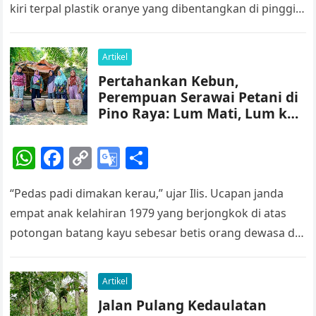
s
e
y
gl
e
kiri terpal plastik oranye yang dibentangkan di pinggir
A
b
Li
e
kanan kebun…
p
o
n
Tr
Artikel
p
o
k
a
Pertahankan Kebun,
k
n
Perempuan Serawai Petani di
sl
Pino Raya: Lum Mati, Lum ke
Jerau!
at
W
F
C
G
S
e
h
a
o
o
h
“Pedas padi dimakan kerau,” ujar Ilis. Ucapan janda
at
c
p
o
ar
empat anak kelahiran 1979 yang berjongkok di atas
s
e
y
gl
e
potongan batang kayu sebesar betis orang dewasa di
A
b
Li
e
sebelah kanan depan…
p
o
n
Tr
Artikel
p
o
k
a
Jalan Pulang Kedaulatan
k
n