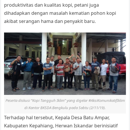
p
o
k
a
produktivitas dan kualitas kopi, petani juga
k
n
dihadapkan dengan masalah kematian pohon kopi
sl
akibat serangan hama dan penyakit baru.
at
e
Peserta diskusi “Kopi Tangguh Iklim” yang digelar #AksiKomunikatifIklim
di Kantor BKSDA Bengkulu pada Sabtu (2/11/19).
Terhadap hal tersebut, Kepala Desa Batu Ampar,
Kabupaten Kepahiang, Herwan Iskandar berinisiatif