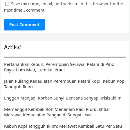
Save my name, email, and website in this browser for the
next time I comment.
Artikel
Kedurei Kawo: Ikhtiar Menunaikan Amanat di Kebun Kopi
Tangguh Iklim
Pertahankan Kebun, Perempuan Serawai Petani di Pino
Raya: Lum Mati, Lum ke Jerau!
Jalan Pulang Kedaulatan Perempuan Petani Kopi: Kebun Kopi
Tangguh Iklim
Enggan Menjadi Korban Sunyi Bencana Senyap Krisis Iklim
Memanggil Kembali Roh Menanam Padi Riun: Ikhtiar
Merawat Kedaulatan Pangan di Sungai Lisai
Kebun Kopi Tangguh Iklim: Merawat Kembali Satu Per Satu