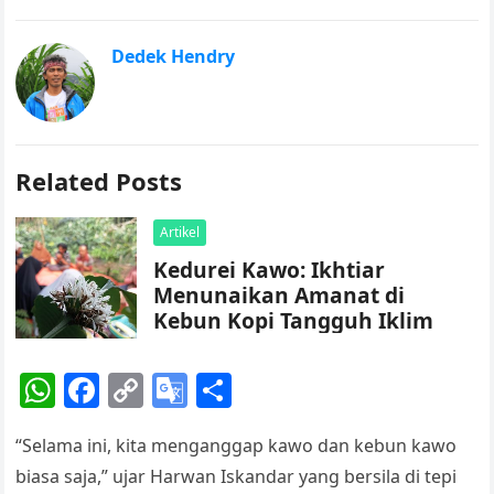
Dedek Hendry
Related Posts
Artikel
Kedurei Kawo: Ikhtiar
Menunaikan Amanat di
Kebun Kopi Tangguh Iklim
W
F
C
G
S
h
a
o
o
h
“Selama ini, kita menganggap kawo dan kebun kawo
at
c
p
o
ar
biasa saja,” ujar Harwan Iskandar yang bersila di tepi