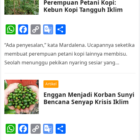
Perempuan Petani Kopi:
sl
Kebun Kopi Tangguh Iklim
at
W
F
C
G
S
e
h
a
o
o
h
“Ada penyesalan,” kata Mardalena. Ucapannya seketika
at
c
p
o
ar
membuat perempuan petani kopi lainnya membisu.
s
e
y
gl
e
Seolah menunggu pekikan nyaring sesiar yang
A
b
Li
e
bersembunyi di pepohonan di kebun kopi mereda, ia
p
o
n
Tr
pun…
Artikel
p
o
k
a
Enggan Menjadi Korban Sunyi
k
n
Bencana Senyap Krisis Iklim
sl
at
W
F
C
G
S
e
h
a
o
o
h