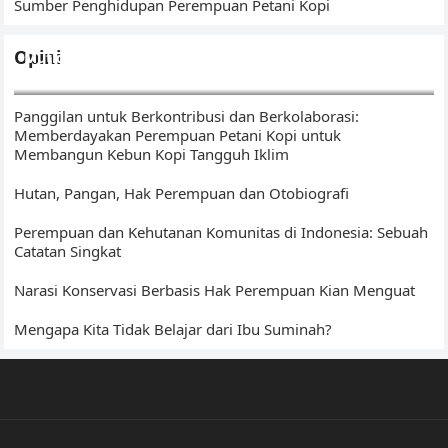
Sumber Penghidupan Perempuan Petani Kopi
Opini
Mutigh Kawo(e): Dari Bengkulu, Membangun Narasi Kopi
Islam – Sumatera
Panggilan untuk Berkontribusi dan Berkolaborasi:
Memberdayakan Perempuan Petani Kopi untuk
Membangun Kebun Kopi Tangguh Iklim
Hutan, Pangan, Hak Perempuan dan Otobiografi
Perempuan dan Kehutanan Komunitas di Indonesia: Sebuah
Catatan Singkat
Narasi Konservasi Berbasis Hak Perempuan Kian Menguat
Mengapa Kita Tidak Belajar dari Ibu Suminah?