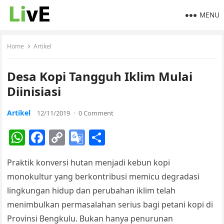
MENU
Home
Artikel
Desa Kopi Tangguh Iklim Mulai
Diinisiasi
Artikel
12/11/2019
·
0 Comment
W
F
C
G
S
h
a
o
o
h
Praktik konversi hutan menjadi kebun kopi
at
c
p
o
ar
monokultur yang berkontribusi memicu degradasi
s
e
y
gl
e
lingkungan hidup dan perubahan iklim telah
A
b
Li
e
menimbulkan permasalahan serius bagi petani kopi di
p
o
n
Tr
Provinsi Bengkulu. Bukan hanya penurunan