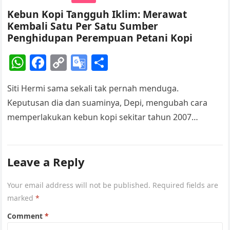
p
o
k
a
Kebun Kopi Tangguh Iklim: Merawat
k
n
Kembali Satu Per Satu Sumber
sl
Penghidupan Perempuan Petani Kopi
at
W
F
C
G
S
e
h
a
o
o
h
Siti Hermi sama sekali tak pernah menduga.
at
c
p
o
ar
Keputusan dia dan suaminya, Depi, mengubah cara
s
e
y
gl
e
memperlakukan kebun kopi sekitar tahun 2007
A
b
Li
e
berdampak fatal. Satu per satu sumber penghidupan…
p
o
n
Tr
p
o
k
a
Leave a Reply
k
n
Your email address will not be published.
Required fields are
sl
marked
*
at
Comment
*
e