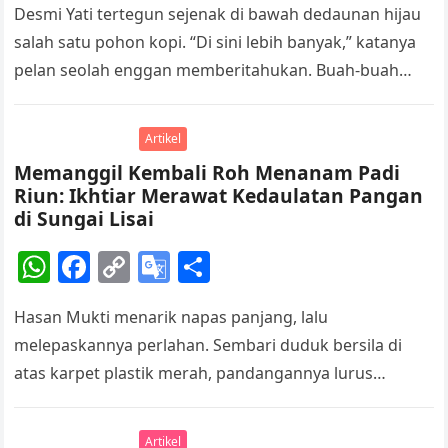
Desmi Yati tertegun sejenak di bawah dedaunan hijau
at
c
p
o
ar
salah satu pohon kopi. “Di sini lebih banyak,” katanya
s
e
y
gl
e
pelan seolah enggan memberitahukan. Buah-buah
A
b
Li
e
kopi hijau muda dan hijau…
p
o
n
Tr
Artikel
p
o
k
a
Memanggil Kembali Roh Menanam Padi
k
n
Riun: Ikhtiar Merawat Kedaulatan Pangan
sl
di Sungai Lisai
at
W
F
C
G
S
e
h
a
o
o
h
Hasan Mukti menarik napas panjang, lalu
at
c
p
o
ar
melepaskannya perlahan. Sembari duduk bersila di
s
e
y
gl
e
atas karpet plastik merah, pandangannya lurus
A
b
Li
e
menatap pintu kayu yang terbuka lebar. Dari seberang
p
o
n
Tr
rumah,…
Artikel