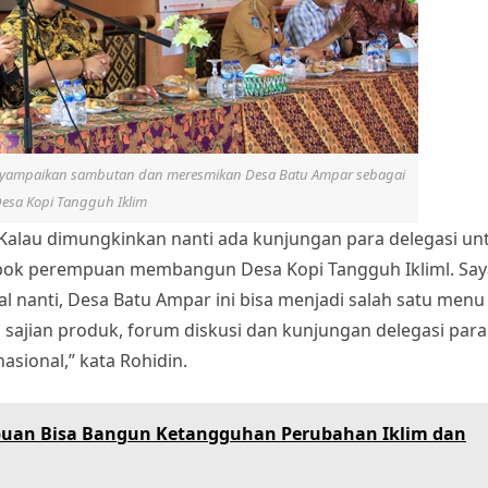
yampaikan sambutan dan meresmikan Desa Batu Ampar sebagai
esa Kopi Tangguh Iklim
Kalau dimungkinkan nanti ada kunjungan para delegasi un
mpok perempuan membangun Desa Kopi Tangguh Ikliml. Say
l nanti, Desa Batu Ampar ini bisa menjadi salah satu menu
 sajian produk, forum diskusi dan kunjungan delegasi para
nasional,” kata Rohidin.
mpuan Bisa Bangun Ketangguhan Perubahan Iklim dan