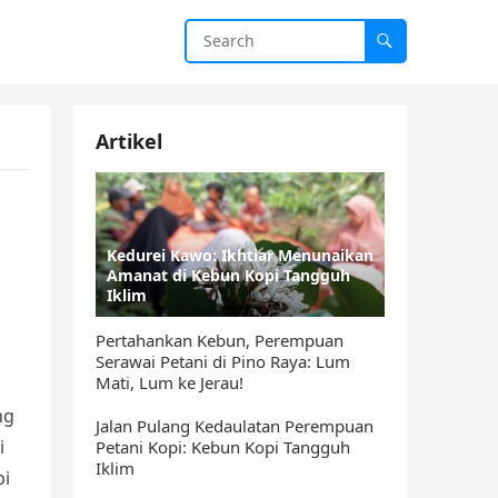
Artikel
Kedurei Kawo: Ikhtiar Menunaikan
Amanat di Kebun Kopi Tangguh
Iklim
Pertahankan Kebun, Perempuan
Serawai Petani di Pino Raya: Lum
Mati, Lum ke Jerau!
ng
Jalan Pulang Kedaulatan Perempuan
i
Petani Kopi: Kebun Kopi Tangguh
Iklim
pi