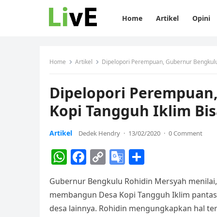
Home
Artikel
Opini
Home
Artikel
Dipelopori Perempuan, Gubernur Bengkulu
Dipelopori Perempuan
Kopi Tangguh Iklim Bi
Artikel
Dedek Hendry
·
13/02/2020
·
0 Comment
W
F
C
G
S
h
a
o
o
h
Gubernur Bengkulu Rohidin Mersyah menilai,
at
c
p
o
ar
membangun Desa Kopi Tangguh Iklim pantas 
s
e
y
gl
e
desa lainnya. Rohidin mengungkapkan hal te