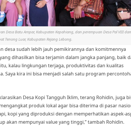
n Desa Batu Ampar, Kabupaten Kepahiang, dan perempuan Desa Pal VIII da
at Tenong Luar, Kabupaten Rejang Lebong.
n desa sudah lebih jauh pemikirannya dan komitmennya
ang dihasilkan bisa terjamin dalam jangka panjang, baik d
 itu, kalau lingkungan terjaga, produktivitas dan kualitas
a. Saya kira ini bisa menjadi salah satu program percontoh
arasikan Desa Kopi Tangguh Iklim, terang Rohidin, juga bi
 mengangkat produk lokal agar bisa diterima di pasar nasio
. Tapi, kopi yang diproduksi dengan memperhatikan aspek-a
up akan mempunyai value yang tinggi,” tambah Rohidin.