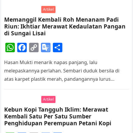
p
o
n
Tr
Artikel
p
o
k
a
Memanggil Kembali Roh Menanam Padi
k
n
Riun: Ikhtiar Merawat Kedaulatan Pangan
sl
di Sungai Lisai
at
W
F
C
G
S
e
h
a
o
o
h
Hasan Mukti menarik napas panjang, lalu
at
c
p
o
ar
melepaskannya perlahan. Sembari duduk bersila di
s
e
y
gl
e
atas karpet plastik merah, pandangannya lurus
A
b
Li
e
menatap pintu kayu yang terbuka lebar. Dari seberang
p
o
n
Tr
rumah,…
Artikel
p
o
k
a
Kebun Kopi Tangguh Iklim: Merawat
k
n
Kembali Satu Per Satu Sumber
sl
Penghidupan Perempuan Petani Kopi
at