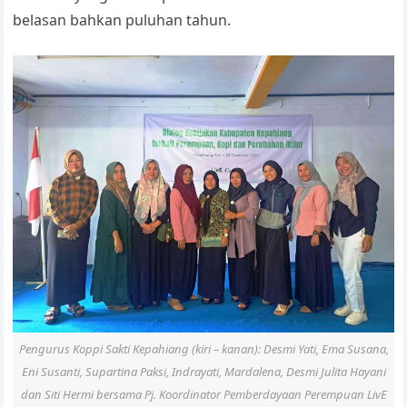
belasan bahkan puluhan tahun.
Pengurus Koppi Sakti Kepahiang (kiri – kanan): Desmi Yati, Ema Susana,
Eni Susanti, Supartina Paksi, Indrayati, Mardalena, Desmi Julita Hayani
dan Siti Hermi bersama Pj. Koordinator Pemberdayaan Perempuan LivE