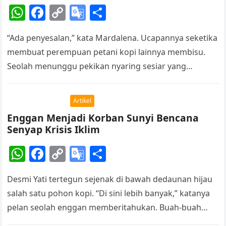
sl
W
F
C
G
S
at
h
a
o
o
h
e
“Ada penyesalan,” kata Mardalena. Ucapannya seketika
at
c
p
o
ar
membuat perempuan petani kopi lainnya membisu.
s
e
y
gl
e
Seolah menunggu pekikan nyaring sesiar yang
A
b
Li
e
bersembunyi di pepohonan di kebun kopi mereda, ia
p
o
n
Tr
pun…
Artikel
p
o
k
a
Enggan Menjadi Korban Sunyi Bencana
k
n
Senyap Krisis Iklim
sl
W
F
C
G
S
at
h
a
o
o
h
e
Desmi Yati tertegun sejenak di bawah dedaunan hijau
at
c
p
o
ar
salah satu pohon kopi. “Di sini lebih banyak,” katanya
s
e
y
gl
e
pelan seolah enggan memberitahukan. Buah-buah
A
b
Li
e
kopi hijau muda dan hijau…