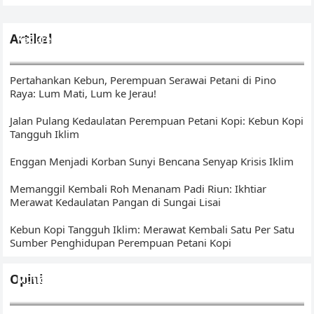
Artikel
Kedurei Kawo: Ikhtiar Menunaikan Amanat di Kebun Kopi
Tangguh Iklim
Pertahankan Kebun, Perempuan Serawai Petani di Pino
Raya: Lum Mati, Lum ke Jerau!
Jalan Pulang Kedaulatan Perempuan Petani Kopi: Kebun Kopi
Tangguh Iklim
Enggan Menjadi Korban Sunyi Bencana Senyap Krisis Iklim
Memanggil Kembali Roh Menanam Padi Riun: Ikhtiar
Merawat Kedaulatan Pangan di Sungai Lisai
Kebun Kopi Tangguh Iklim: Merawat Kembali Satu Per Satu
Sumber Penghidupan Perempuan Petani Kopi
Opini
Mutigh Kawo(e): Dari Bengkulu, Membangun Narasi Kopi
Islam – Sumatera