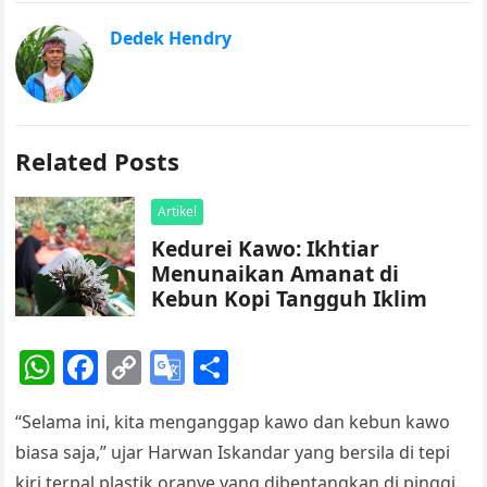
Dedek Hendry
Related Posts
Artikel
Kedurei Kawo: Ikhtiar
Menunaikan Amanat di
Kebun Kopi Tangguh Iklim
W
F
C
G
S
h
a
o
o
h
“Selama ini, kita menganggap kawo dan kebun kawo
at
c
p
o
ar
biasa saja,” ujar Harwan Iskandar yang bersila di tepi
s
e
y
gl
e
kiri terpal plastik oranye yang dibentangkan di pinggir