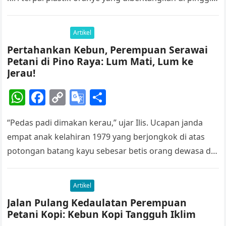
A
b
Li
e
kanan kebun…
p
o
n
Tr
Artikel
p
o
k
a
Pertahankan Kebun, Perempuan Serawai
k
n
Petani di Pino Raya: Lum Mati, Lum ke
sl
Jerau!
at
W
F
C
G
S
e
h
a
o
o
h
“Pedas padi dimakan kerau,” ujar Ilis. Ucapan janda
at
c
p
o
ar
empat anak kelahiran 1979 yang berjongkok di atas
s
e
y
gl
e
potongan batang kayu sebesar betis orang dewasa di
A
b
Li
e
sebelah kanan depan…
p
o
n
Tr
Artikel
p
o
k
a
Jalan Pulang Kedaulatan Perempuan
k
n
Petani Kopi: Kebun Kopi Tangguh Iklim