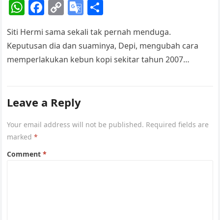
W
F
C
G
S
e
h
a
o
o
h
Siti Hermi sama sekali tak pernah menduga.
at
c
p
o
ar
Keputusan dia dan suaminya, Depi, mengubah cara
s
e
y
gl
e
memperlakukan kebun kopi sekitar tahun 2007
A
b
Li
e
berdampak fatal. Satu per satu sumber penghidupan…
p
o
n
Tr
p
o
k
a
Leave a Reply
k
n
Your email address will not be published.
Required fields are
sl
marked
*
at
Comment
*
e