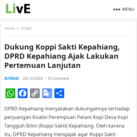
MENU
Home
Artikel
Dukung Koppi Sakti Kepahiang,
DPRD Kepahiang Ajak Lakukan
Pertemuan Lanjutan
Artikel
24/12/2024
·
0 Comment
W
F
C
G
S
h
a
o
o
h
DPRD Kepahiang menyatakan dukungannya terhadap
at
c
p
o
ar
perjuangan Koalisi Perempuan Petani Kopi Desa Kopi
s
e
y
gl
e
Tangguh Iklim (Koppi Sakti) Kepahiang. Oleh karena
A
b
Li
e
itu, DPRD Kepahiang mengajak agar Koppi Sakti