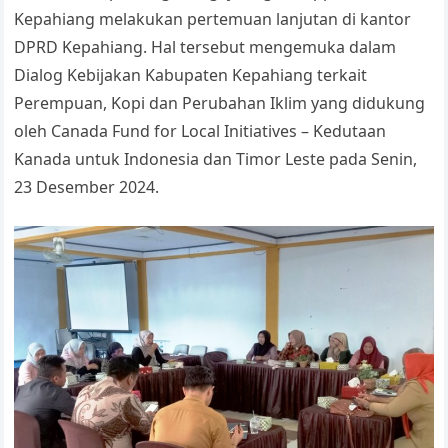
p
o
n
Tr
Kepahiang melakukan pertemuan lanjutan di kantor
p
o
k
a
DPRD Kepahiang. Hal tersebut mengemuka dalam
k
n
Dialog Kebijakan Kabupaten Kepahiang terkait
sl
Perempuan, Kopi dan Perubahan Iklim yang didukung
oleh Canada Fund for Local Initiatives – Kedutaan
at
Kanada untuk Indonesia dan Timor Leste pada Senin,
e
23 Desember 2024.