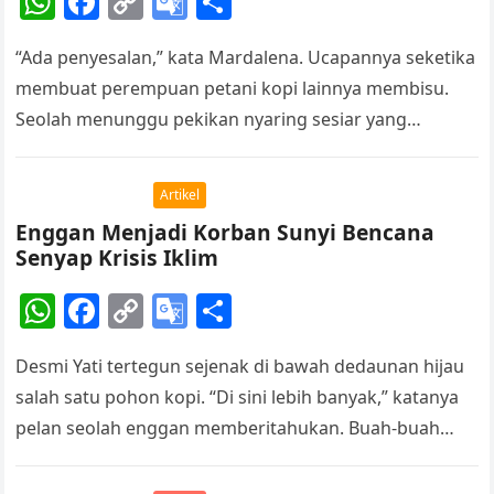
W
F
C
G
S
e
h
a
o
o
h
“Ada penyesalan,” kata Mardalena. Ucapannya seketika
at
c
p
o
ar
membuat perempuan petani kopi lainnya membisu.
s
e
y
gl
e
Seolah menunggu pekikan nyaring sesiar yang
A
b
Li
e
bersembunyi di pepohonan di kebun kopi mereda, ia
p
o
n
Tr
pun…
Artikel
p
o
k
a
Enggan Menjadi Korban Sunyi Bencana
k
n
Senyap Krisis Iklim
sl
W
F
C
G
S
at
h
a
o
o
h
e
Desmi Yati tertegun sejenak di bawah dedaunan hijau
at
c
p
o
ar
salah satu pohon kopi. “Di sini lebih banyak,” katanya
s
e
y
gl
e
pelan seolah enggan memberitahukan. Buah-buah
A
b
Li
e
kopi hijau muda dan hijau…
p
o
n
Tr