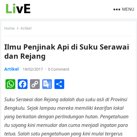
MENU
Home
Artikel
Ilmu Penjinak Api di Suku Serawai
dan Rejang
Artikel
19/02/2017
·
0 Comment
W
F
C
G
S
h
a
o
o
h
Suku Serawai dan Rejang adalah dua suku asli di Provinsi
at
c
p
o
ar
Bengkulu. Sejak lampau mereka memiliki kearifan lokal
s
e
y
gl
e
yang berkaitan dengan perlindungan hutan. Pengetahuan
A
b
Li
e
itu sayang kini memudar dan cuma menjadi ingatan para
p
o
n
Tr
tetua. Salah satu pengetahuan yang kini mulai tergerus