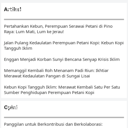
Artikel
Kedurei Kawo: Ikhtiar Menunaikan Amanat di Kebun Kopi
Tangguh Iklim
Pertahankan Kebun, Perempuan Serawai Petani di Pino
Raya: Lum Mati, Lum ke Jerau!
Jalan Pulang Kedaulatan Perempuan Petani Kopi: Kebun Kopi
Tangguh Iklim
Enggan Menjadi Korban Sunyi Bencana Senyap Krisis Iklim
Memanggil Kembali Roh Menanam Padi Riun: Ikhtiar
Merawat Kedaulatan Pangan di Sungai Lisai
Kebun Kopi Tangguh Iklim: Merawat Kembali Satu Per Satu
Sumber Penghidupan Perempuan Petani Kopi
Opini
Mutigh Kawo(e): Dari Bengkulu, Membangun Narasi Kopi
Islam – Sumatera
Panggilan untuk Berkontribusi dan Berkolaborasi: