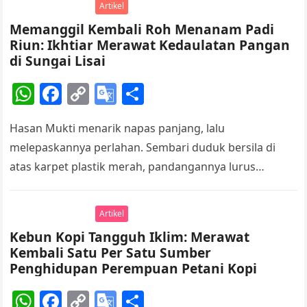
Artikel
p
o
k
a
Memanggil Kembali Roh Menanam Padi
k
n
Riun: Ikhtiar Merawat Kedaulatan Pangan
sl
di Sungai Lisai
at
W
F
C
G
S
e
h
a
o
o
h
Hasan Mukti menarik napas panjang, lalu
at
c
p
o
ar
melepaskannya perlahan. Sembari duduk bersila di
s
e
y
gl
e
atas karpet plastik merah, pandangannya lurus
A
b
Li
e
menatap pintu kayu yang terbuka lebar. Dari seberang
p
o
n
Tr
rumah,…
Artikel
p
o
k
a
Kebun Kopi Tangguh Iklim: Merawat
k
n
Kembali Satu Per Satu Sumber
sl
Penghidupan Perempuan Petani Kopi
at
W
F
C
G
S