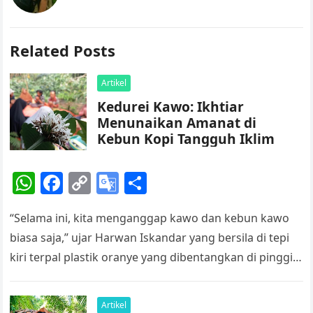
Related Posts
Artikel
Kedurei Kawo: Ikhtiar
Menunaikan Amanat di
Kebun Kopi Tangguh Iklim
W
F
C
G
S
h
a
o
o
h
“Selama ini, kita menganggap kawo dan kebun kawo
at
c
p
o
ar
biasa saja,” ujar Harwan Iskandar yang bersila di tepi
s
e
y
gl
e
kiri terpal plastik oranye yang dibentangkan di pinggir
A
b
Li
e
kanan kebun…
p
o
n
Tr
Artikel