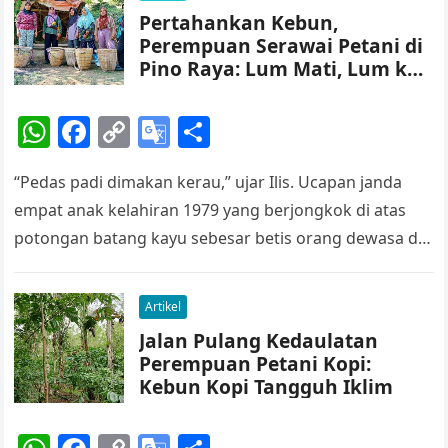
p
o
k
a
Pertahankan Kebun,
k
n
Perempuan Serawai Petani di
sl
Pino Raya: Lum Mati, Lum ke
Jerau!
at
W
F
C
G
S
e
h
a
o
o
h
“Pedas padi dimakan kerau,” ujar Ilis. Ucapan janda
at
c
p
o
ar
empat anak kelahiran 1979 yang berjongkok di atas
s
e
y
gl
e
potongan batang kayu sebesar betis orang dewasa di
A
b
Li
e
sebelah kanan depan…
p
o
n
Tr
Artikel
p
o
k
a
Jalan Pulang Kedaulatan
k
n
Perempuan Petani Kopi:
sl
Kebun Kopi Tangguh Iklim
at