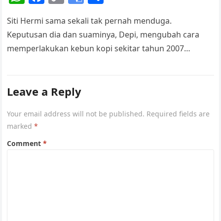
e
h
a
o
o
h
Siti Hermi sama sekali tak pernah menduga.
at
c
p
o
ar
Keputusan dia dan suaminya, Depi, mengubah cara
s
e
y
gl
e
memperlakukan kebun kopi sekitar tahun 2007
A
b
Li
e
berdampak fatal. Satu per satu sumber penghidupan…
p
o
n
Tr
p
o
k
a
Leave a Reply
k
n
Your email address will not be published.
Required fields are
sl
marked
*
at
Comment
*
e