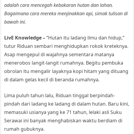
p
o
k
a
adalah cara mencegah kebakaran hutan dan lahan.
k
n
Bagaimana cara mereka menjinakkan api, simak tulisan di
sl
bawah ini.
at
LivE Knowledge –
“Hutan itu ladang ilmu dan hidup,”
e
tutur Riduan sembari menghidupkan rokok kreteknya.
Asap mengepul di wajahnya sementara matanya
menerobos langit-langit rumahnya. Begitu pembuka
obrolan itu mengalir layaknya kopi hitam yang dituang
di dalam gelas kecil di beranda rumahnya.
Lima puluh tahun lalu, Riduan tinggal berpindah-
pindah dari ladang ke ladang di dalam hutan. Baru kini,
memasuki usianya yang ke 71 tahun, lelaki asli Suku
Serawai ini banyak menghabiskan waktu berdiam di
rumah gubuknya.