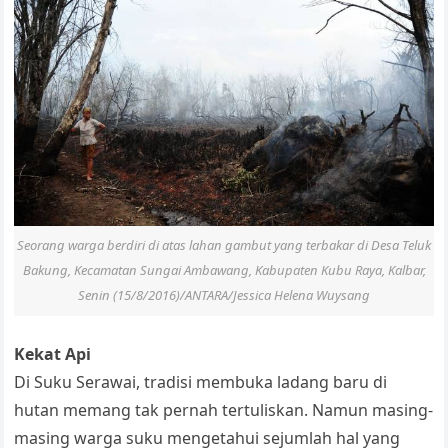
Seorang warga berdiri di atas lahan gambut yang terbakar di Desa Teluk
Bakung, Kecamatan Sungai Ambawang, Kabupaten Kubu Raya, Kalbar,
Senin (15/8/2016)/ANTARA/Jessica Helena Wuysang
Kekat Api
Di Suku Serawai, tradisi membuka ladang baru di
hutan memang tak pernah tertuliskan. Namun masing-
masing warga suku mengetahui sejumlah hal yang