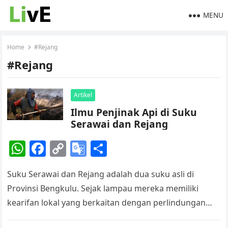
MENU
Home
#Rejang
#Rejang
Artikel
Ilmu Penjinak Api di Suku
Serawai dan Rejang
W
F
C
G
S
h
a
o
o
h
Suku Serawai dan Rejang adalah dua suku asli di
at
c
p
o
ar
Provinsi Bengkulu. Sejak lampau mereka memiliki
s
e
y
gl
e
kearifan lokal yang berkaitan dengan perlindungan
A
b
Li
e
hutan. Pengetahuan itu sayang kini memudar dan