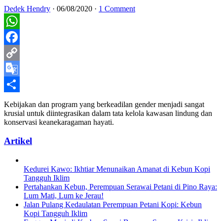
Dedek Hendry
·
06/08/2020
·
1 Comment
WhatsApp
Facebook
Copy
Link
Google
Translate
Share
Kebijakan dan program yang berkeadilan gender menjadi sangat
krusial untuk diintegrasikan dalam tata kelola kawasan lindung dan
konservasi keanekaragaman hayati.
Artikel
Kedurei Kawo: Ikhtiar Menunaikan Amanat di Kebun Kopi
Tangguh Iklim
Pertahankan Kebun, Perempuan Serawai Petani di Pino Raya:
Lum Mati, Lum ke Jerau!
Jalan Pulang Kedaulatan Perempuan Petani Kopi: Kebun
Kopi Tangguh Iklim