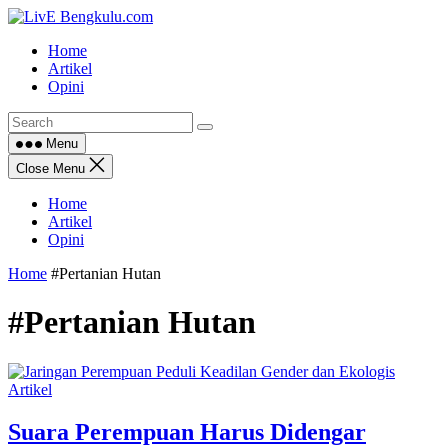
Skip
to
Home
content
Artikel
Opini
Menu
Close Menu
Home
Artikel
Opini
Home
#Pertanian Hutan
#Pertanian Hutan
Artikel
Suara Perempuan Harus Didengar