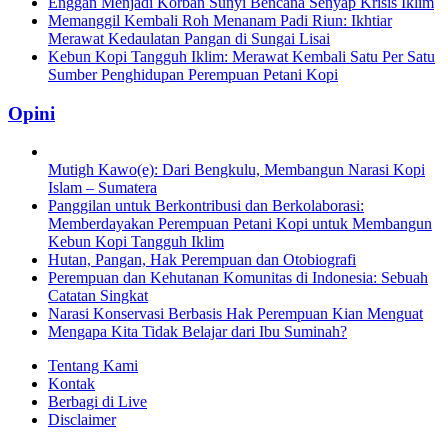
Enggan Menjadi Korban Sunyi Bencana Senyap Krisis Iklim
Memanggil Kembali Roh Menanam Padi Riun: Ikhtiar
Merawat Kedaulatan Pangan di Sungai Lisai
Kebun Kopi Tangguh Iklim: Merawat Kembali Satu Per Satu
Sumber Penghidupan Perempuan Petani Kopi
Opini
Mutigh Kawo(e): Dari Bengkulu, Membangun Narasi Kopi
Islam – Sumatera
Panggilan untuk Berkontribusi dan Berkolaborasi:
Memberdayakan Perempuan Petani Kopi untuk Membangun
Kebun Kopi Tangguh Iklim
Hutan, Pangan, Hak Perempuan dan Otobiografi
Perempuan dan Kehutanan Komunitas di Indonesia: Sebuah
Catatan Singkat
Narasi Konservasi Berbasis Hak Perempuan Kian Menguat
Mengapa Kita Tidak Belajar dari Ibu Suminah?
Tentang Kami
Kontak
Berbagi di Live
Disclaimer