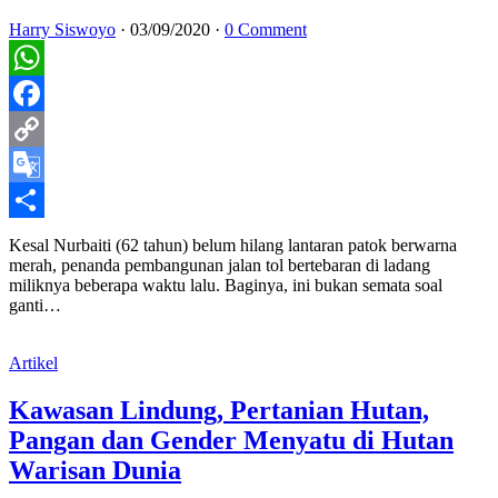
Harry Siswoyo
·
03/09/2020
·
0 Comment
WhatsApp
Facebook
Copy
Link
Google
Translate
Share
Kesal Nurbaiti (62 tahun) belum hilang lantaran patok berwarna
merah, penanda pembangunan jalan tol bertebaran di ladang
miliknya beberapa waktu lalu. Baginya, ini bukan semata soal
ganti…
Artikel
Kawasan Lindung, Pertanian Hutan,
Pangan dan Gender Menyatu di Hutan
Warisan Dunia