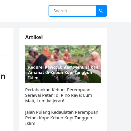
Artikel
Kedurei Kawo: Ikhtiar Menunaikan
Amanat di Kebun Kopi Tangguh
an
Iklim
Pertahankan Kebun, Perempuan
Serawai Petani di Pino Raya: Lum
Mati, Lum ke Jerau!
Jalan Pulang Kedaulatan Perempuan
Petani Kopi: Kebun Kopi Tangguh
Iklim