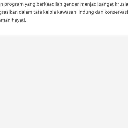
an program yang berkeadilan gender menjadi sangat krusia
p
o
ar
grasikan dalam tata kelola kawasan lindung dan konservasi
y
gl
e
man hayati.
Li
e
n
Tr
k
a
n
sl
at
e