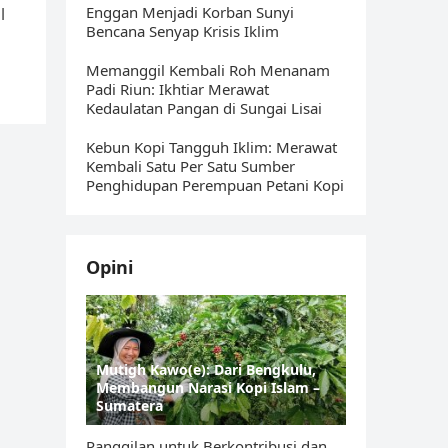
Enggan Menjadi Korban Sunyi
l
Bencana Senyap Krisis Iklim
Memanggil Kembali Roh Menanam
Padi Riun: Ikhtiar Merawat
Kedaulatan Pangan di Sungai Lisai
Kebun Kopi Tangguh Iklim: Merawat
Kembali Satu Per Satu Sumber
Penghidupan Perempuan Petani Kopi
Opini
Mutigh Kawo(e): Dari Bengkulu,
Membangun Narasi Kopi Islam –
Sumatera
Panggilan untuk Berkontribusi dan