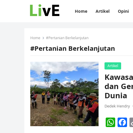
Home
Artikel
Opini
Home
#Pertanian Berkelanjutan
#Pertanian Berkelanjutan
Artikel
Kawasa
dan Ge
Dunia
Dedek Hendry
·
W
F
h
a