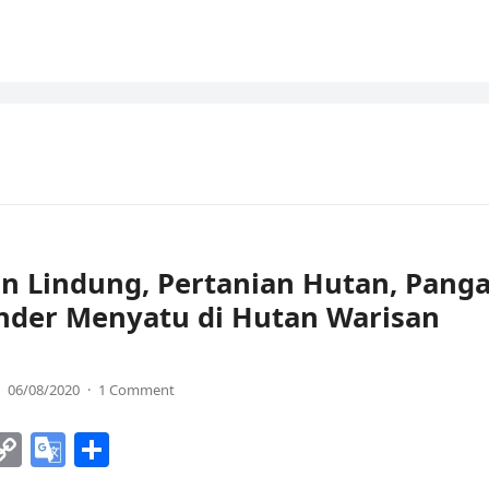
n Lindung, Pertanian Hutan, Pang
nder Menyatu di Hutan Warisan
06/08/2020
·
1 Comment
C
G
S
o
o
h