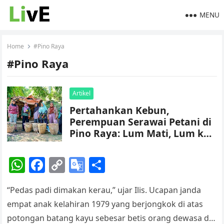
MENU
Home
#Pino Raya
#Pino Raya
Artikel
Pertahankan Kebun,
Perempuan Serawai Petani di
Pino Raya: Lum Mati, Lum ke
Jerau!
W
F
C
G
S
h
a
o
o
h
“Pedas padi dimakan kerau,” ujar Ilis. Ucapan janda
at
c
p
o
ar
empat anak kelahiran 1979 yang berjongkok di atas
s
e
y
gl
e
potongan batang kayu sebesar betis orang dewasa di