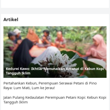
A
b
Li
e
sebelah kanan depan…
p
o
n
Tr
p
o
k
a
Artikel
k
n
sl
at
e
Kedurei Kawo: Ikhtiar Menunaikan Amanat di Kebun Kopi
Tangguh Iklim
Pertahankan Kebun, Perempuan Serawai Petani di Pino
Raya: Lum Mati, Lum ke Jerau!
Jalan Pulang Kedaulatan Perempuan Petani Kopi: Kebun Kopi
Tangguh Iklim