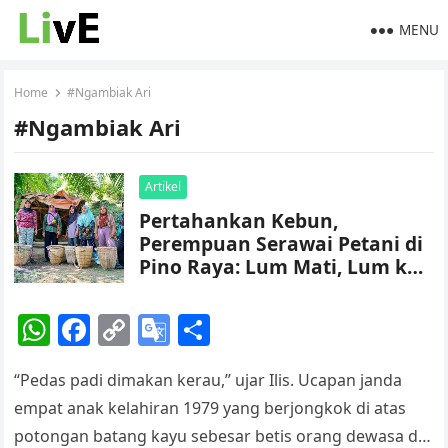
MENU
Home
#Ngambiak Ari
#Ngambiak Ari
Artikel
Pertahankan Kebun,
Perempuan Serawai Petani di
Pino Raya: Lum Mati, Lum ke
Jerau!
W
F
C
G
S
h
a
o
o
h
“Pedas padi dimakan kerau,” ujar Ilis. Ucapan janda
at
c
p
o
ar
empat anak kelahiran 1979 yang berjongkok di atas
s
e
y
gl
e
potongan batang kayu sebesar betis orang dewasa di