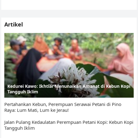
A
b
Li
e
sebelah kanan depan…
p
o
n
Tr
p
o
k
a
Artikel
k
n
sl
at
e
Kedurei Kawo: Ikhtiar Menunaikan Amanat di Kebun Kopi
Tangguh Iklim
Pertahankan Kebun, Perempuan Serawai Petani di Pino
Raya: Lum Mati, Lum ke Jerau!
Jalan Pulang Kedaulatan Perempuan Petani Kopi: Kebun Kopi
Tangguh Iklim