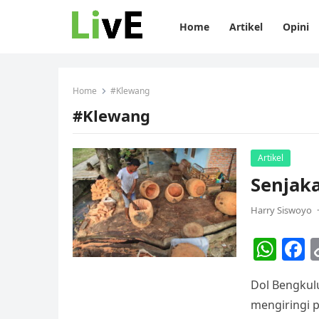
Home
Artikel
Opini
Home
#Klewang
#Klewang
Artikel
Senjaka
Harry Siswoyo
·
W
F
h
a
Dol Bengkulu
at
c
mengiringi 
s
e