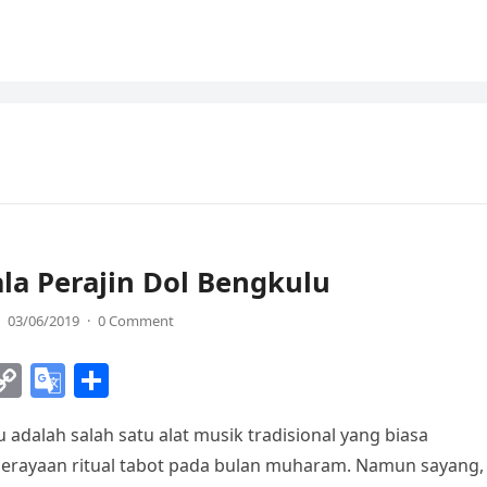
la Perajin Dol Bengkulu
03/06/2019
·
0 Comment
C
G
S
o
o
h
 adalah salah satu alat musik tradisional yang biasa
p
o
ar
perayaan ritual tabot pada bulan muharam. Namun sayang,
y
gl
e