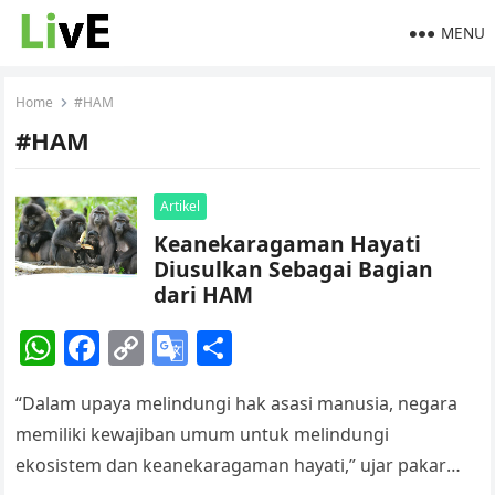
MENU
Home
#HAM
#HAM
Artikel
Keanekaragaman Hayati
Diusulkan Sebagai Bagian
dari HAM
W
F
C
G
S
h
a
o
o
h
“Dalam upaya melindungi hak asasi manusia, negara
at
c
p
o
ar
memiliki kewajiban umum untuk melindungi
s
e
y
gl
e
ekosistem dan keanekaragaman hayati,” ujar pakar
A
b
Li
e