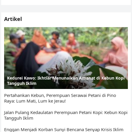
HAM dunia John Knox dalam laporan penilaian yang
p
o
n
Tr
dipresentasikan dalam pertemuan dengan Dewan
p
o
k
a
HAM PBB seperti dilansir dalam The Huffington Post,
Artikel
k
n
pada Jumat, 17 Maret 2017.
sl
at
e
Kedurei Kawo: Ikhtiar Menunaikan Amanat di Kebun Kopi
Tangguh Iklim
Pertahankan Kebun, Perempuan Serawai Petani di Pino
Raya: Lum Mati, Lum ke Jerau!
Jalan Pulang Kedaulatan Perempuan Petani Kopi: Kebun Kopi
Tangguh Iklim
Enggan Menjadi Korban Sunyi Bencana Senyap Krisis Iklim