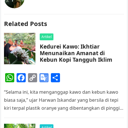
Related Posts
Artikel
Kedurei Kawo: Ikhtiar
Menunaikan Amanat di
Kebun Kopi Tangguh Iklim
W
F
C
G
S
h
a
o
o
h
“Selama ini, kita menganggap kawo dan kebun kawo
at
c
p
o
ar
biasa saja,” ujar Harwan Iskandar yang bersila di tepi
s
e
y
gl
e
kiri terpal plastik oranye yang dibentangkan di pinggir
A
b
Li
e
kanan kebun…
p
o
n
Tr
Artikel