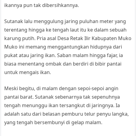
p
o
k
a
ikannya pun tak dibersihkannya.
k
n
Sutanak lalu menggulung jaring puluhan meter yang
sl
terentang hingga ke tengah laut itu ke dalam sebuah
at
karung putih. Pria asal Desa Retak Ilir Kabupaten Muko
e
Muko ini memang menggantungkan hidupnya dari
pukat atau jaring ikan. Saban malam hingga fajar, ia
biasa menentang ombak dan berdiri di bibir pantai
untuk mengais ikan.
Meski begitu, di malam dengan sepoi-sepoi angin
pantai barat. Sutanak sebenarnya tak sepenuhnya
tengah menunggu ikan tersangkut di jaringnya. Ia
adalah satu dari belasan pemburu telur penyu langka,
yang tengah bersembunyi di gelap malam.