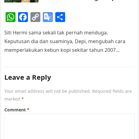
Perempuan Petani Kopi
at
W
F
C
G
S
e
h
a
o
o
h
Siti Hermi sama sekali tak pernah menduga.
at
c
p
o
ar
Keputusan dia dan suaminya, Depi, mengubah cara
s
e
y
gl
e
memperlakukan kebun kopi sekitar tahun 2007
A
b
Li
e
berdampak fatal. Satu per satu sumber penghidupan…
p
o
n
Tr
p
o
k
a
Leave a Reply
k
n
Your email address will not be published.
Required fields are
sl
marked
*
at
Comment
*
e