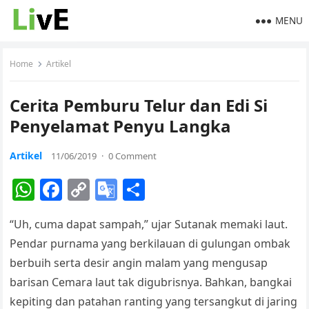
MENU
Home
Artikel
Cerita Pemburu Telur dan Edi Si
Penyelamat Penyu Langka
Artikel
11/06/2019
·
0 Comment
W
F
C
G
S
h
a
o
o
h
“Uh, cuma dapat sampah,” ujar Sutanak memaki laut.
at
c
p
o
ar
Pendar purnama yang berkilauan di gulungan ombak
s
e
y
gl
e
berbuih serta desir angin malam yang mengusap
A
b
Li
e
barisan Cemara laut tak digubrisnya. Bahkan, bangkai
p
o
n
Tr
kepiting dan patahan ranting yang tersangkut di jaring