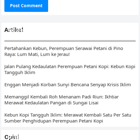
Artikel
Kedurei Kawo: Ikhtiar Menunaikan Amanat di Kebun Kopi
Tangguh Iklim
Pertahankan Kebun, Perempuan Serawai Petani di Pino
Raya: Lum Mati, Lum ke Jerau!
Jalan Pulang Kedaulatan Perempuan Petani Kopi: Kebun Kopi
Tangguh Iklim
Enggan Menjadi Korban Sunyi Bencana Senyap Krisis Iklim
Memanggil Kembali Roh Menanam Padi Riun: Ikhtiar
Merawat Kedaulatan Pangan di Sungai Lisai
Kebun Kopi Tangguh Iklim: Merawat Kembali Satu Per Satu
Sumber Penghidupan Perempuan Petani Kopi
Opini
Mutigh Kawo(e): Dari Bengkulu, Membangun Narasi Kopi