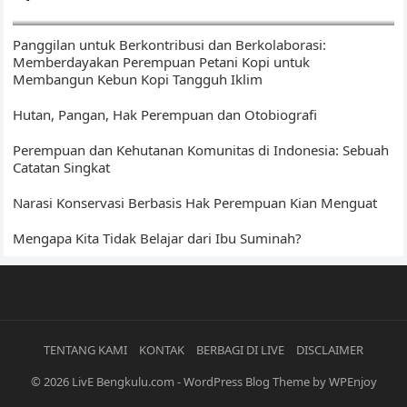
Islam – Sumatera
Panggilan untuk Berkontribusi dan Berkolaborasi:
Memberdayakan Perempuan Petani Kopi untuk
Membangun Kebun Kopi Tangguh Iklim
Hutan, Pangan, Hak Perempuan dan Otobiografi
Perempuan dan Kehutanan Komunitas di Indonesia: Sebuah
Catatan Singkat
Narasi Konservasi Berbasis Hak Perempuan Kian Menguat
Mengapa Kita Tidak Belajar dari Ibu Suminah?
TENTANG KAMI
KONTAK
BERBAGI DI LIVE
DISCLAIMER
© 2026
LivE Bengkulu.com
-
WordPress Blog Theme
by
WPEnjoy