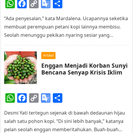
W
F
C
G
S
e
h
a
o
o
h
“Ada penyesalan,” kata Mardalena. Ucapannya seketika
at
c
p
o
ar
membuat perempuan petani kopi lainnya membisu.
s
e
y
gl
e
Seolah menunggu pekikan nyaring sesiar yang
A
b
Li
e
bersembunyi di pepohonan di kebun kopi mereda, ia
p
o
n
Tr
pun…
Artikel
p
o
k
a
Enggan Menjadi Korban Sunyi
k
n
Bencana Senyap Krisis Iklim
sl
at
W
F
C
G
S
e
h
a
o
o
h
Desmi Yati tertegun sejenak di bawah dedaunan hijau
at
c
p
o
ar
salah satu pohon kopi. “Di sini lebih banyak,” katanya
s
e
y
gl
e
pelan seolah enggan memberitahukan. Buah-buah