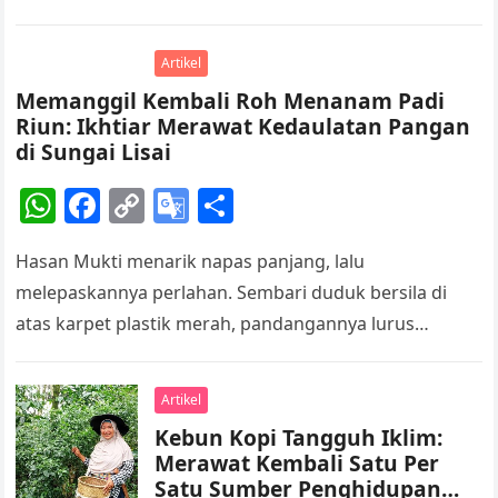
A
b
Li
e
kopi hijau muda dan hijau…
p
o
n
Tr
Artikel
p
o
k
a
Memanggil Kembali Roh Menanam Padi
k
n
Riun: Ikhtiar Merawat Kedaulatan Pangan
sl
di Sungai Lisai
at
W
F
C
G
S
e
h
a
o
o
h
Hasan Mukti menarik napas panjang, lalu
at
c
p
o
ar
melepaskannya perlahan. Sembari duduk bersila di
s
e
y
gl
e
atas karpet plastik merah, pandangannya lurus
A
b
Li
e
menatap pintu kayu yang terbuka lebar. Dari seberang
p
o
n
Tr
rumah,…
Artikel
p
o
k
a
Kebun Kopi Tangguh Iklim:
k
n
Merawat Kembali Satu Per
sl
Satu Sumber Penghidupan