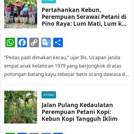
p
o
k
a
Pertahankan Kebun,
k
n
Perempuan Serawai Petani di
sl
Pino Raya: Lum Mati, Lum ke
Jerau!
at
W
F
C
G
S
e
h
a
o
o
h
“Pedas padi dimakan kerau,” ujar Ilis. Ucapan janda
at
c
p
o
ar
empat anak kelahiran 1979 yang berjongkok di atas
s
e
y
gl
e
potongan batang kayu sebesar betis orang dewasa di
A
b
Li
e
sebelah kanan depan…
p
o
n
Tr
Artikel
p
o
k
a
Jalan Pulang Kedaulatan
k
n
Perempuan Petani Kopi:
sl
Kebun Kopi Tangguh Iklim
at