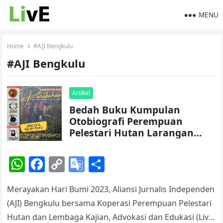
MENU
Home
#AJI Bengkulu
#AJI Bengkulu
Artikel
Bedah Buku Kumpulan
Otobiografi Perempuan
Pelestari Hutan Larangan
agar Menjadi Inspirasi
W
F
C
G
S
h
a
o
o
h
Merayakan Hari Bumi 2023, Aliansi Jurnalis Independen
at
c
p
o
ar
(AJI) Bengkulu bersama Koperasi Perempuan Pelestari
s
e
y
gl
e
Hutan dan Lembaga Kajian, Advokasi dan Edukasi (LivE)