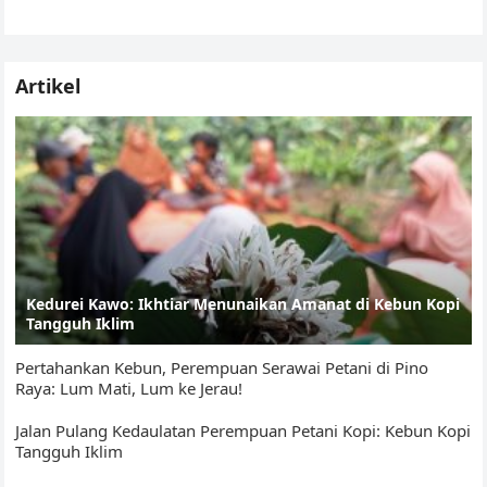
A
b
Li
e
menggelar diskusi/bedah buku Membangun Jalan
p
o
n
Tr
Perubahan:…
p
o
k
a
Artikel
k
n
sl
at
e
Kedurei Kawo: Ikhtiar Menunaikan Amanat di Kebun Kopi
Tangguh Iklim
Pertahankan Kebun, Perempuan Serawai Petani di Pino
Raya: Lum Mati, Lum ke Jerau!
Jalan Pulang Kedaulatan Perempuan Petani Kopi: Kebun Kopi
Tangguh Iklim